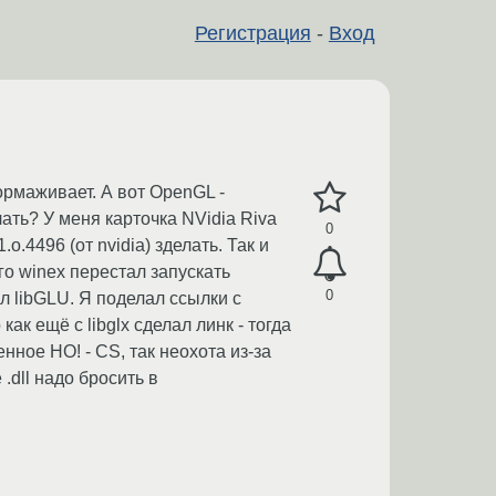
Регистрация
-
Вход
ормаживает. А вот OpenGL -
лать? У меня карточка NVidia Riva
0
o.4496 (от nvidia) зделать. Так и
того winex перестал запускать
0
йл libGLU. Я поделал ссылки с
как ещё с libglx сделал линк - тогда
нное НО! - CS, так неохота из-за
.dll надо бросить в