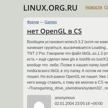
LINUX.ORG.RU
Новости
Г
Форум
—
Games
нет OpenGL в CS
Вообщем установил winex3-3.2 (хотя не важн
начинает грузиться, высвечивается Loading..
TNT 2 Pro. Говорили что файл libGL.so.1.3 (от
есть + ещё сделал линк glx в /usr/lib из /usr
вообще что -либо. Позже я нашел папку /usr/
nvidia'вского libGL в эту папку. А потом не п
пошел. Но всё-равно OpenGL не пашет. Уже 3 
него винду ставить, к тому же многие в CS ч
~/Transgaming_drive_x/windows/system32/ , п
anonymous
02.01.2004 23:05:16 +00:00