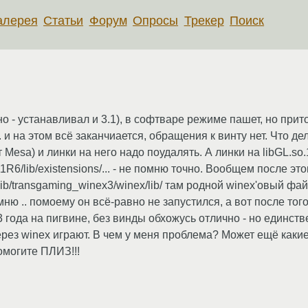
алерея
Статьи
Форум
Опросы
Трекер
Поиск
о - устанавливал и 3.1), в софтваре режиме пашет, но прит
. и на этом всё заканчиается, обращения к винту нет. Что де
 Mesa) и линки на него надо поудалять. А линки на libGL.so.1.
/X11R6/lib/existensions/... - не помню точно. Вообщем после э
lib/transgaming_winex3/winex/lib/ там родной winex'овый фа
омню .. помоему он всё-равно не запустился, а вот после того 
года на пигвине, без винды обхожусь отлично - но единстве
ерез winex играют. В чем у меня проблема? Может ещё какие 
омогите ПЛИЗ!!!