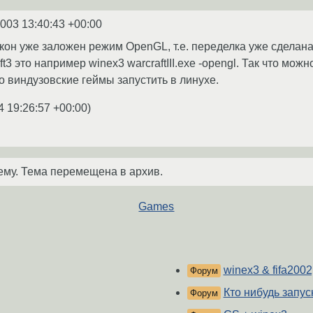
2003 13:40:43 +00:00
окон уже заложен режим OpenGL, т.е. переделка уже сделана
t3 это например winex3 warcraftIII.exe -opengl. Так что мож
о виндузовские геймы запустить в линухе.
4 19:26:57 +00:00
)
ему. Тема перемещена в архив.
Games
winex3 & fifa200
Форум
Кто нибудь запу
Форум