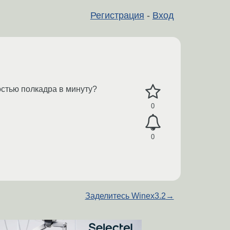
Регистрация
-
Вход
остью полкадра в минуту?
0
0
Заделитесь Winex3.2
→