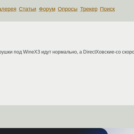
алерея
Статьи
Форум
Опросы
Трекер
Поиск
ушки под WineX3 идут нормально, а DirectXовские-со скор