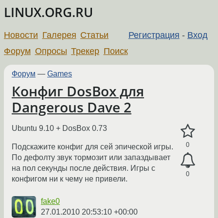
LINUX.ORG.RU
Новости
Галерея
Статьи
Регистрация
-
Вход
Форум
Опросы
Трекер
Поиск
Форум
—
Games
Конфиг DosBox для
Dangerous Dave 2
Ubuntu 9.10 + DosBox 0.73
0
Подскажите конфиг для сей эпической игры.
По дефолту звук тормозит или запаздывает
на пол секунды после действия. Игры с
0
конфигом ни к чему не привели.
fake0
27.01.2010 20:53:10 +00:00