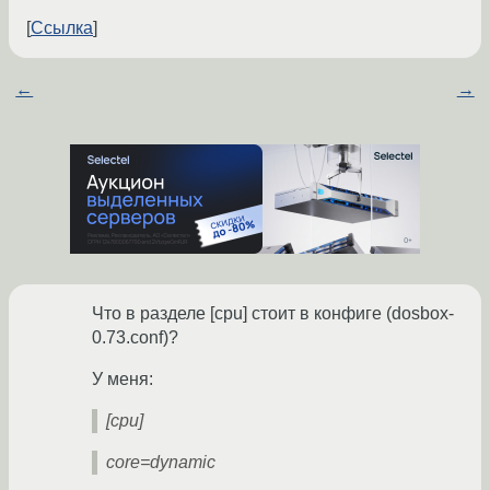
Ссылка
←
→
Что в разделе [cpu] стоит в конфиге (dosbox-
0.73.conf)?
У меня:
[cpu]
core=dynamic