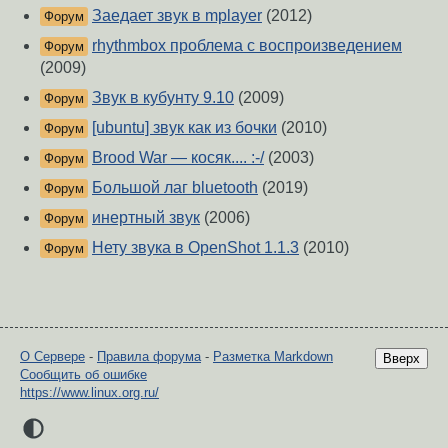
Заедает звук в mplayer
(2012)
Форум
rhythmbox проблема с воспроизведением
Форум
(2009)
Звук в кубунту 9.10
(2009)
Форум
[ubuntu] звук как из бочки
(2010)
Форум
Brood War — косяк.... :-/
(2003)
Форум
Большой лаг bluetooth
(2019)
Форум
инертный звук
(2006)
Форум
Нету звука в OpenShot 1.1.3
(2010)
Форум
О Сервере
-
Правила форума
-
Разметка Markdown
Вверх
Сообщить об ошибке
https://www.linux.org.ru/