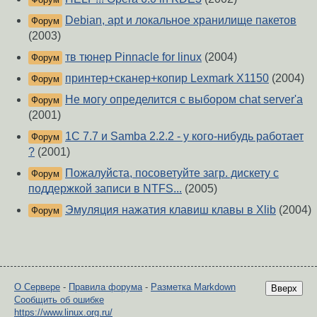
Debian, apt и локальное хранилище пакетов
Форум
(2003)
тв тюнер Pinnacle for linux
(2004)
Форум
принтер+сканер+копир Lexmark X1150
(2004)
Форум
Не могу определится с выбором chat server'a
Форум
(2001)
1C 7.7 и Samba 2.2.2 - у кого-нибудь работает
Форум
?
(2001)
Пожалуйста, посоветуйте загр. дискету с
Форум
поддержкой записи в NTFS...
(2005)
Эмуляция нажатия клавиш клавы в Xlib
(2004)
Форум
О Сервере
-
Правила форума
-
Разметка Markdown
Вверх
Сообщить об ошибке
https://www.linux.org.ru/