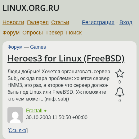
LINUX.ORG.RU
Новости
Галерея
Статьи
Регистрация
-
Вход
Форум
Опросы
Трекер
Поиск
Форум
—
Games
Heroes3 for Linux (FreeBSD)
Люди добрые! Хочется организовать сервер
Subj, осюда пара проблемм: хочется сервер
0
HMM3, это раз, а второе что сервер должон
быть под Linux или FreeBSD. Уж поможите
кто чем может... (инф, subj)
0
Fractall
★
30.10.2003 11:50:50 +00:00
Ссылка