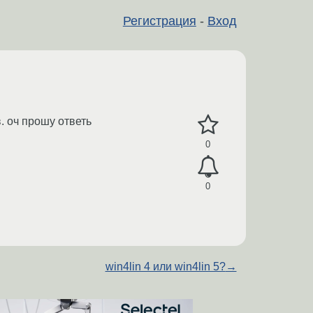
Регистрация
-
Вход
. оч прошу ответь
0
0
win4lin 4 или win4lin 5?
→