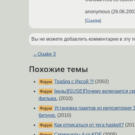
anonymous
(
26.06.200
Ссылка
Вы не можете добавлять комментарии в эту т
←
Quake 3
Похожие темы
Трабла с Иксой ?!
(2002)
Форум
[кеды][SUSE]Почему включается ск
Форум
фильма.
(2010)
Установка пакетов из репозитория 
Форум
битную.
(2010)
Как отписаться от тега haskell?
(201
Форум
Скриншоты 4-го KDE
(2005)
Форум