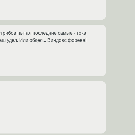
трибов пытал последние самые - тока
наш удел. Или обдел... Виндовс форева!