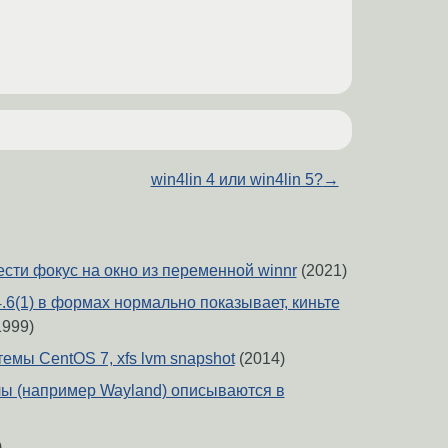
win4lin 4 или win4lin 5?
→
ести фокус на окно из переменной winnr
(2021)
4.6(1) в формах нормально показывает, киньте
1999)
емы CentOS 7, xfs lvm snapshot
(2014)
ы (например Wayland) описываются в
)