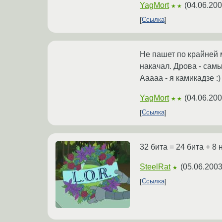
YagMort
(
04.06.200
★★
Ссылка
Не пашет по крайней
накачал. Дрова - самы
Ааааа - я камикадзе :)
YagMort
(
04.06.200
★★
Ссылка
32 бита = 24 бита + 8
SteelRat
(
05.06.2003
★
Ссылка