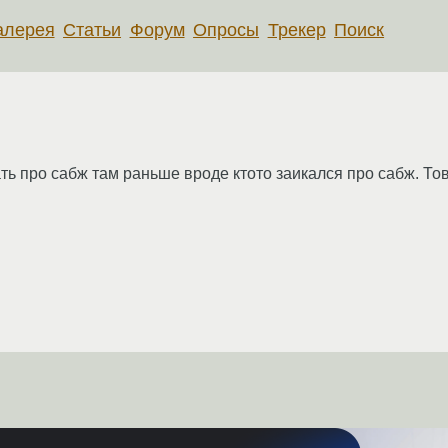
алерея
Статьи
Форум
Опросы
Трекер
Поиск
ь про сабж там раньше вроде ктото заикался про сабж. Тов