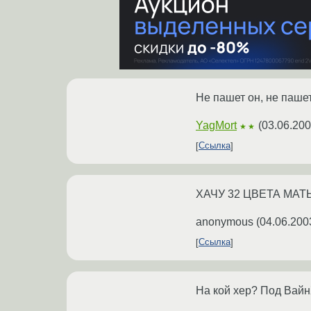
Не пашет он, не пашет
YagMort
(
03.06.200
★★
Ссылка
ХАЧУ 32 ЦВЕТА МАТЬ
anonymous
(
04.06.200
Ссылка
На кой хер? Под ВайнХ