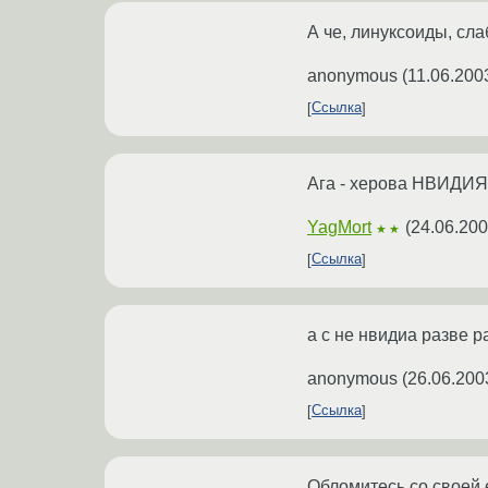
А че, линуксоиды, сла
anonymous
(
11.06.200
Ссылка
Ага - херова НВИДИЯ н
YagMort
(
24.06.200
★★
Ссылка
а с не нвидиа разве 
anonymous
(
26.06.200
Ссылка
Обломитесь со своей 