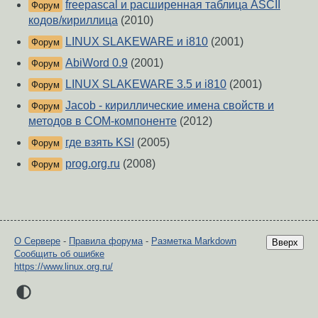
freepascal и расширенная таблица ASCII
Форум
кодов/кириллица
(2010)
LINUX SLAKEWARE и i810
(2001)
Форум
AbiWord 0.9
(2001)
Форум
LINUX SLAKEWARE 3.5 и i810
(2001)
Форум
Jacob - кириллические имена свойств и
Форум
методов в COM-компоненте
(2012)
где взять KSI
(2005)
Форум
prog.org.ru
(2008)
Форум
О Сервере
-
Правила форума
-
Разметка Markdown
Вверх
Сообщить об ошибке
https://www.linux.org.ru/