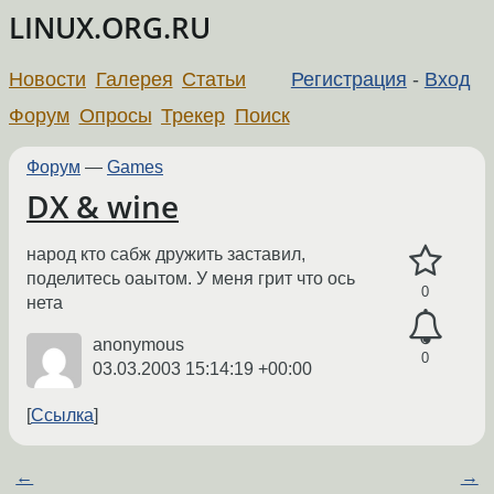
LINUX.ORG.RU
Новости
Галерея
Статьи
Регистрация
-
Вход
Форум
Опросы
Трекер
Поиск
Форум
—
Games
DX & wine
народ кто сабж дружить заставил,
поделитесь оаытом. У меня грит что ось
0
нета
anonymous
0
03.03.2003 15:14:19 +00:00
Ссылка
←
→