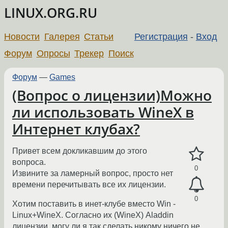
LINUX.ORG.RU
Новости
Галерея
Статьи
Регистрация
-
Вход
Форум
Опросы
Трекер
Поиск
Форум
—
Games
(Вопрос о лицензии)Можно
ли использовать WineX в
Интернет клубах?
Привет всем докликавшим до этого
вопроса.
0
Извините за ламерный вопрос, просто нет
времени перечитывать все их лицензии.
0
Хотим поставить в инет-клубе вместо Win -
Linux+WineX. Согласно их (WineX) Aladdin
лицензии, могу ли я так сделать никому ничего не