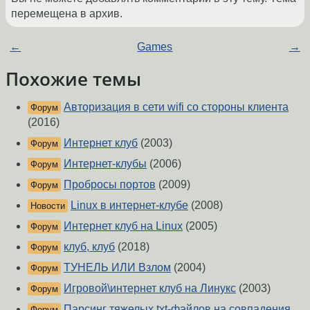
перемещена в архив.
←
Games
→
Похожие темы
Авторизация в сети wifi со стороны клиента
Форум
(2016)
Интернет клуб
(2003)
Форум
Интернет-клубы
(2006)
Форум
Пробросы портов
(2009)
Форум
Linux в интернет-клубе
(2008)
Новости
Интернет клуб на Linux
(2005)
Форум
клуб, клуб
(2018)
Форум
ТУНЕЛЬ ИЛИ Взлом
(2004)
Форум
Игровой\интернет клуб на Линукс
(2003)
Форум
Парсинг тяжелых txt-файлов на совпадения
Форум