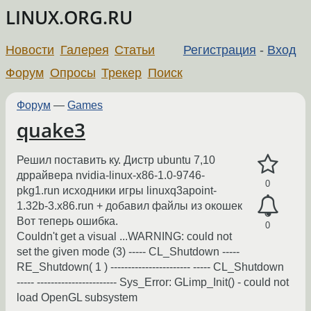
LINUX.ORG.RU
Новости
Галерея
Статьи
Регистрация
-
Вход
Форум
Опросы
Трекер
Поиск
Форум
—
Games
quake3
Решил поставить ку. Дистр ubuntu 7,10
дррайвера nvidia-linux-x86-1.0-9746-
0
pkg1.run исходники игры linuxq3apoint-
1.32b-3.x86.run + добавил файлы из окошек
Вот теперь ошибка.
0
Couldn't get a visual ...WARNING: could not
set the given mode (3) ----- CL_Shutdown -----
RE_Shutdown( 1 ) ----------------------- ----- CL_Shutdown
----- ----------------------- Sys_Error: GLimp_Init() - could not
load OpenGL subsystem