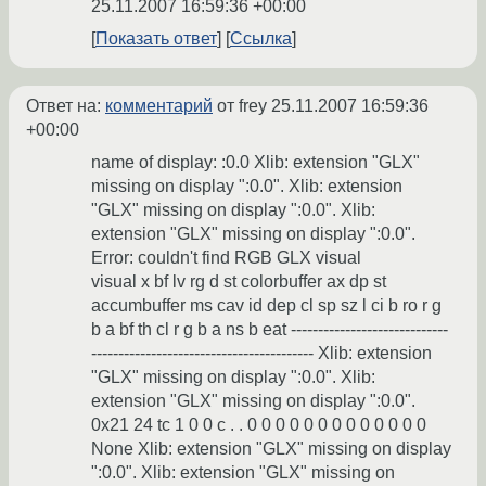
25.11.2007 16:59:36 +00:00
Показать ответ
Ссылка
Ответ на:
комментарий
от frey
25.11.2007 16:59:36
+00:00
name of display: :0.0 Xlib: extension "GLX"
missing on display ":0.0". Xlib: extension
"GLX" missing on display ":0.0". Xlib:
extension "GLX" missing on display ":0.0".
Error: couldn't find RGB GLX visual
visual x bf lv rg d st colorbuffer ax dp st
accumbuffer ms cav id dep cl sp sz l ci b ro r g
b a bf th cl r g b a ns b eat -----------------------------
----------------------------------------- Xlib: extension
"GLX" missing on display ":0.0". Xlib:
extension "GLX" missing on display ":0.0".
0x21 24 tc 1 0 0 c . . 0 0 0 0 0 0 0 0 0 0 0 0 0
None Xlib: extension "GLX" missing on display
":0.0". Xlib: extension "GLX" missing on