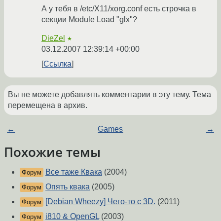
А у тебя в /etc/X11/xorg.conf есть строчка в
секции Module Load "glx"?
DieZel
★
03.12.2007 12:39:14 +00:00
Ссылка
Вы не можете добавлять комментарии в эту тему. Тема
перемещена в архив.
←
Games
→
Похожие темы
Все таже Квака
(2004)
Форум
Опять квака
(2005)
Форум
[Debian Wheezy] Чего-то с 3D.
(2011)
Форум
i810 & OpenGL
(2003)
Форум