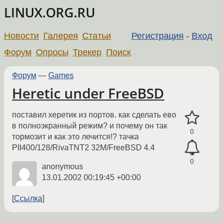
LINUX.ORG.RU
Новости
Галерея
Статьи
Регистрация
-
Вход
Форум
Опросы
Трекер
Поиск
Форум
—
Games
Heretic under FreeBSD
поставил херетик из портов. как сделать ево
в полноэкранный режим? и почему он так
0
тормозит и как это лечится!? тачка
PII400/128/RivaTNT2 32M/FreeBSD 4.4
0
anonymous
13.01.2002 00:19:45 +00:00
Ссылка