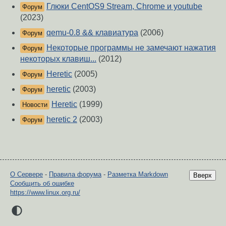
Глюки CentOS9 Stream, Chrome и youtube
Форум
(2023)
qemu-0.8 && клавиатура
(2006)
Форум
Некоторые программы не замечают нажатия
Форум
некоторых клавиш...
(2012)
Heretic
(2005)
Форум
heretic
(2003)
Форум
Heretic
(1999)
Новости
heretic 2
(2003)
Форум
О Сервере
-
Правила форума
-
Разметка Markdown
Вверх
Сообщить об ошибке
https://www.linux.org.ru/