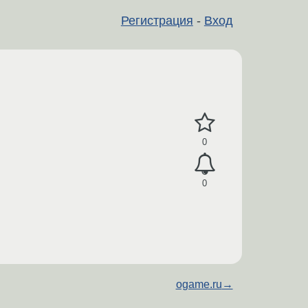
Регистрация
-
Вход
0
0
ogame.ru
→