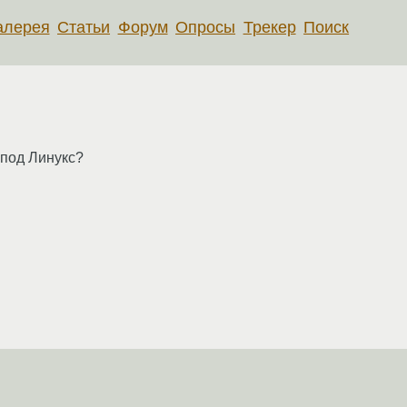
алерея
Статьи
Форум
Опросы
Трекер
Поиск
 под Линукс?