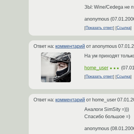
ЗЫ: Wine/Cedega не пр
anonymous
(
07.01.200
Показать ответ
Ссылка
Ответ на:
комментарий
от anonymous
07.01.
На ум приходят только 
home_user
(
07.0
★★★
Показать ответ
Ссылка
Ответ на:
комментарий
от home_user
07.01.2
Аналоги SimSity =)))
Спасибо большое =)
anonymous
(
08.01.200