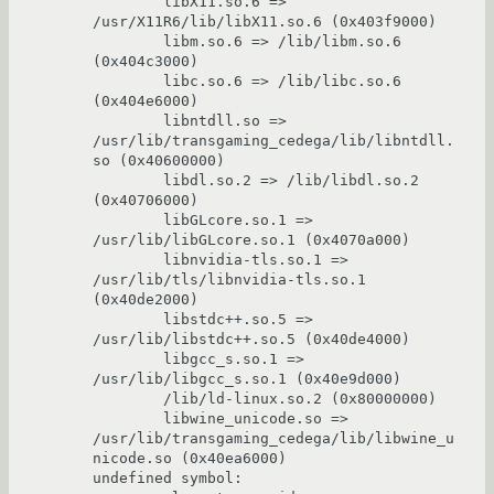
        libX11.so.6 => 
/usr/X11R6/lib/libX11.so.6 (0x403f9000)

        libm.so.6 => /lib/libm.so.6 
(0x404c3000)

        libc.so.6 => /lib/libc.so.6 
(0x404e6000)

        libntdll.so => 
/usr/lib/transgaming_cedega/lib/libntdll.
so (0x40600000)

        libdl.so.2 => /lib/libdl.so.2 
(0x40706000)

        libGLcore.so.1 => 
/usr/lib/libGLcore.so.1 (0x4070a000)

        libnvidia-tls.so.1 => 
/usr/lib/tls/libnvidia-tls.so.1 
(0x40de2000)

        libstdc++.so.5 => 
/usr/lib/libstdc++.so.5 (0x40de4000)

        libgcc_s.so.1 => 
/usr/lib/libgcc_s.so.1 (0x40e9d000)

        /lib/ld-linux.so.2 (0x80000000)

        libwine_unicode.so => 
/usr/lib/transgaming_cedega/lib/libwine_u
nicode.so (0x40ea6000)

undefined symbol: 