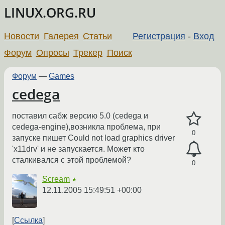
LINUX.ORG.RU
Новости
Галерея
Статьи
Регистрация
-
Вход
Форум
Опросы
Трекер
Поиск
Форум
—
Games
cedega
поставил сабж версию 5.0 (cedega и
cedega-engine),возникла проблема, при
0
запуске пишет Could not load graphics driver
'x11drv' и не запускается. Может кто
сталкивался с этой проблемой?
0
Scream
★
12.11.2005 15:49:51 +00:00
Ссылка