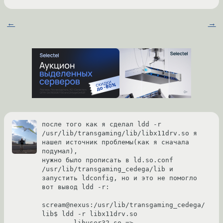
←
→
после того как я сделал ldd -r 
/usr/lib/transgaming/lib/libx11drv.so я 
нашел источник проблемы(как я сначала 
подумал), 

нужно было прописать в ld.so.conf 
/usr/lib/transgaming_cedega/lib и 
запустить ldconfig, но и это не помогло 
вот вывод ldd -r:

scream@nexus:/usr/lib/transgaming_cedega/
lib$ ldd -r libx11drv.so

        libuser32.so => 