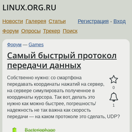
LINUX.ORG.RU
Новости
Галерея
Статьи
Регистрация
-
Вход
Форум
Опросы
Трекер
Поиск
Форум
—
Games
Самый быстрый протокол
передачи данных
Собственно нужно: со смартфона
передавать координаты нажатий на сервер,
0
на сервере симулировать полученное в
координаты курсора. Так вот, делать это
нужно как можно быстрее, погрешность/
1
надежность не так важна как скорость
передачи — на каком протоколе это сделать, UDP?
Bacteriophage