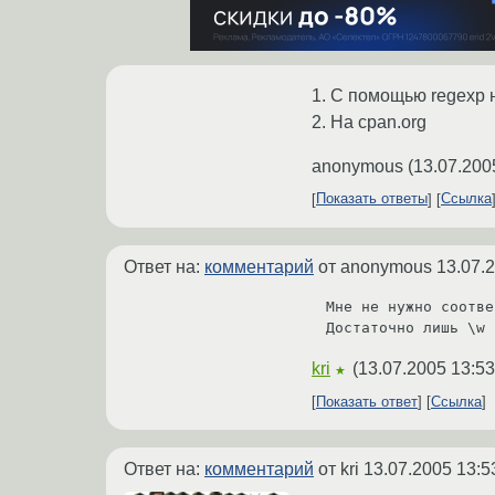
1. С помощью regexp н
2. На cpan.org
anonymous
(
13.07.200
Показать ответы
Ссылка
Ответ на:
комментарий
от anonymous
13.07.
Мне не нужно соотве
Достаточно лишь \w
kri
(
13.07.2005 13:53
★
Показать ответ
Ссылка
Ответ на:
комментарий
от kri
13.07.2005 13:5