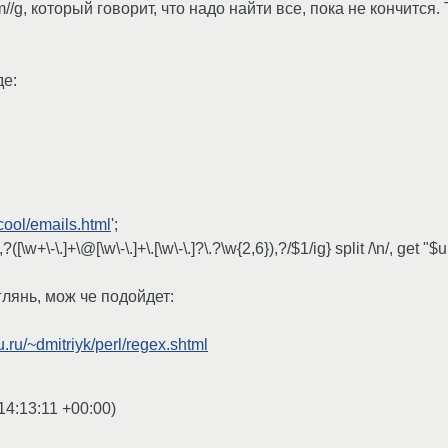
//g, который говорит, что надо найти все, пока не кончится. 
де:
.cool/emails.html
';
?([\w+\-\.]+\@[\w\-\.]+\.[\w\-\.]?\.?\w{2,6}),?/$1/ig} split /\n/, get "$
глянь, мож че подойдет:
.ru/~dmitriyk/perl/regex.shtml
14:13:11 +00:00
)