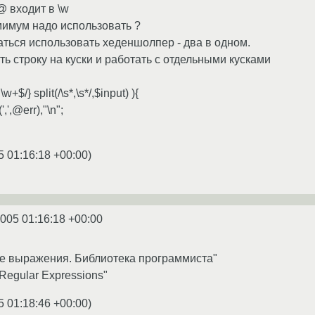
@ входит в \w
имимум надо использовать ?
аться использовать хеденшолпер - два в одном.
ь строку на куски и работать с отдельными кусками
+$/} split(/\s*,\s*/,$input) ){
',',@err),"\n";
5 01:16:18 +00:00
)
2005 01:16:18 +00:00
е выражения. Библиотека программиста"
g Regular Expressions"
5 01:18:46 +00:00
)