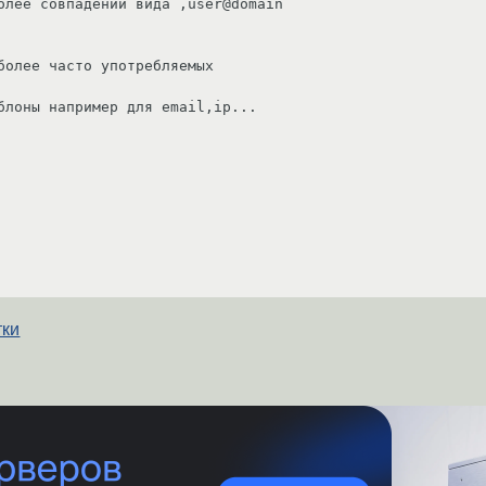
олее совпадений вида ,user@domain

более часто употребляемых

блоны например для email,ip...
тки