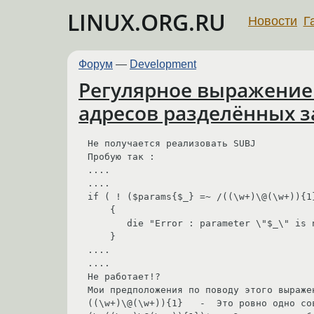
LINUX.ORG.RU
Новости
Г
Форум
—
Development
Регулярное выражение 
адресов разделённых 
Не получается реализовать SUBJ

Пробую так :

....

....

if ( ! ($params{$_} =~ /((\w+)\@(\w+)){1
    {

       die "Error : parameter \"$_\" is not CSV string\n";

    }

....

....

Не работает!?

Мои предположения по поводу этого выражен
((\w+)\@(\w+)){1}   -  Это ровно одно со