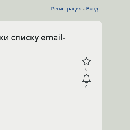
Регистрация
-
Вход
и списку email-
0
0