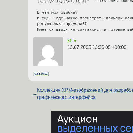
(\,((\w+)\@(\w+)){1})*  - Это ноль или б
В чём моя ошибка?

И ещё - где можно посмотреть примеры наи
регулярных выражений? 

Имеется ввиду не синтаксис, а готовые ша
kri
★
13.07.2005 13:36:05 +00:00
Ссылка
Коллекция XPM-изображений для разрабо
←
графического интерфейса