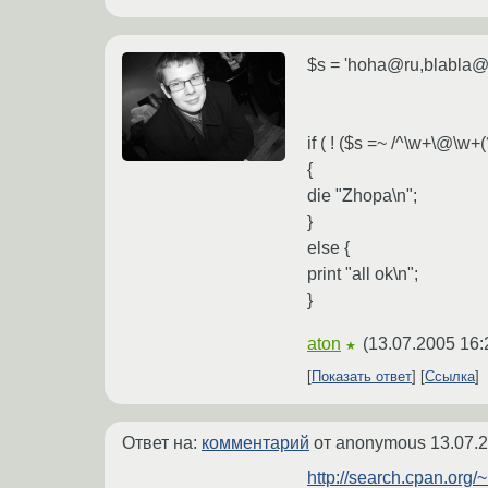
$s = 'hoha@ru,blabla@
if ( ! ($s =~ /^\w+\@\w+
{
die "Zhopa\n";
}
else {
print "all ok\n";
}
aton
(
13.07.2005 16:
★
Показать ответ
Ссылка
Ответ на:
комментарий
от anonymous
13.07.
http://search.cpan.org/