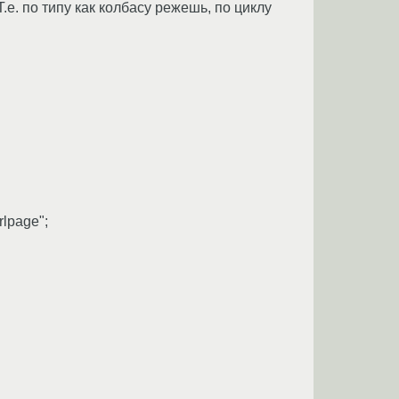
Т.е. по типу как колбасу режешь, по циклу
urlpage";