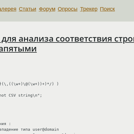
алерея
Статьи
Форум
Опросы
Трекер
Поиск
для анализа соответствия строк
запятыми
}(\,((\w+)\@(\w+))+)*/) )

ия :

впадение типа user@domain
