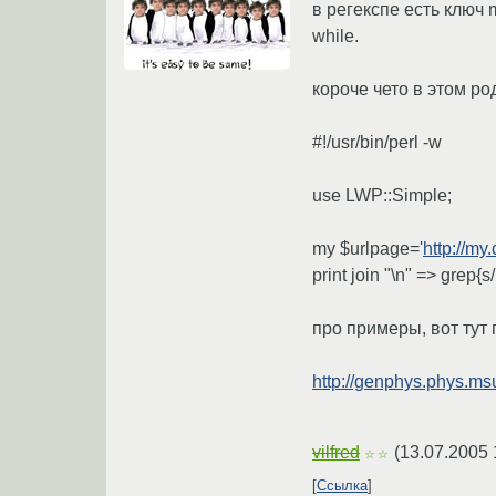
в регекспе есть ключ m
while.
короче чето в этом ро
#!/usr/bin/perl -w
use LWP::Simple;
my $urlpage='
http://my
print join "\n" => grep{s/,
про примеры, вот тут 
http://genphys.phys.msu
vilfred
(
13.07.2005 
☆☆
Ссылка