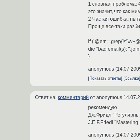
1 сновная проблема: 
это значит, что как м
2 Частая ошибка: пыт
Проще все-таки разбит
if ( @err = grep{!/^\w+@\w
die "bad email(s): ",join(
}
anonymous
(
14.07.200
Показать ответы
Ссылка
Ответ на:
комментарий
от anonymous
14.07.
рекомендую
Дж.Фридл "Регулярны
J.E.F.Friedl "Masterin
anonymous
(
14.07.200