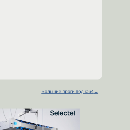
Большие проги под ia64
→