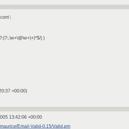
com';
(?:(?:,\w+\@\w+)+)*$/) )
20:37 +00:00
)
2005 13:42:06 +00:00
~maurice/Email-Valid-0.15/Valid.pm