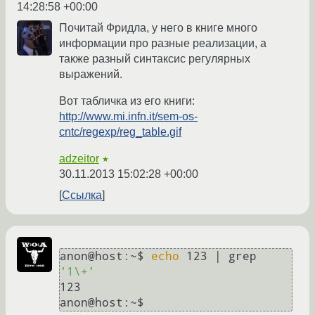
14:28:58 +00:00
Почитай Фридла, у него в книге много
информации про разные реализации, а
также разный синтаксис регулярных
выражений.
Вот табличка из его книги:
http://www.mi.infn.it/sem-os-
cntc/regexp/reg_table.gif
adzeitor
★
30.11.2013 15:02:28 +00:00
Ссылка
anon@host:~$ 
echo
 123 | grep 
'1\+'
123
