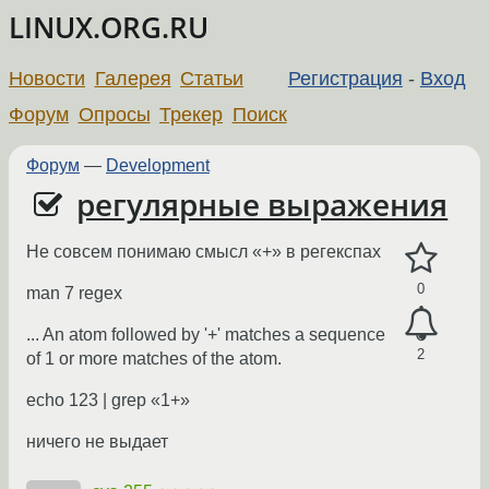
LINUX.ORG.RU
Новости
Галерея
Статьи
Регистрация
-
Вход
Форум
Опросы
Трекер
Поиск
Форум
—
Development
регулярные выражения
Не совсем понимаю смысл «+» в регекспах
0
man 7 regex
... An atom followed by '+' matches a sequence
2
of 1 or more matches of the atom.
echo 123 | grep «1+»
ничего не выдает