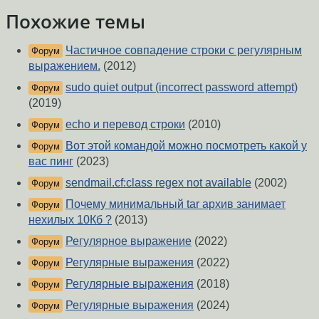
Похожие темы
Частичное совпадение строки с регулярным
Форум
выражением.
(2012)
sudo quiet output (incorrect password attempt)
Форум
(2019)
echo и перевод строки
(2010)
Форум
Вот этой командой можно посмотреть какой у
Форум
вас пинг
(2023)
sendmail.cf:class regex not available
(2002)
Форум
Почему минимальный tar aрхив занимает
Форум
нехилых 10Кб ?
(2013)
Регулярное выражение
(2022)
Форум
Регулярные выражения
(2022)
Форум
Регулярные выражения
(2018)
Форум
Регулярные выражения
(2024)
Форум