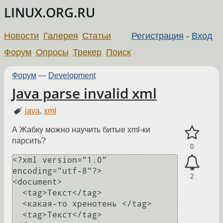
LINUX.ORG.RU
Новости
Галерея
Статьи
Регистрация
-
Вход
Форум
Опросы
Трекер
Поиск
Форум
—
Development
Java parse invalid xml
java
,
xml
А Жабку можно научить битые xml-ки
парсить?
0
<?xml version="1.0" 
encoding="utf-8"?>

2
<document>

  <tag>Текст</tag>

  <какая-то хренотень </tag>

  <tag>Текст</tag>
