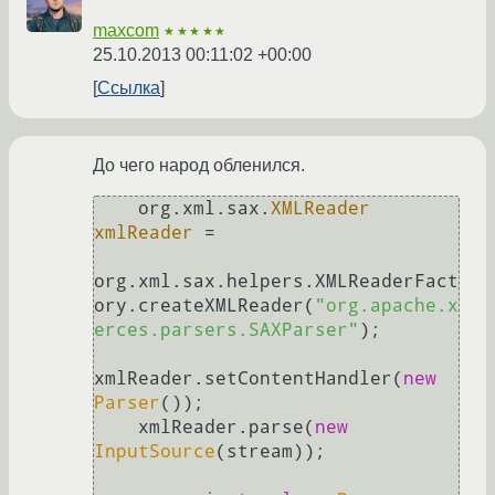
maxcom
★★★★★
25.10.2013 00:11:02 +00:00
Ссылка
До чего народ обленился.
    org.xml.sax.
XMLReader
xmlReader
=
org.xml.sax.helpers.XMLReaderFact
ory.createXMLReader(
"org.apache.x
erces.parsers.SAXParser"
);

xmlReader.setContentHandler(
new
Parser
());

    xmlReader.parse(
new
InputSource
(stream));
