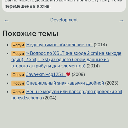
перемещена в архив.
←
Development
→
Похожие темы
Недопустимое объявление xml
(2014)
Форум
> Вопрос по XSLT (на входе 2 xml на выходе
Форум
один), 2 xml, 1 xsl (из одного берем данные из
второго аттрибуты для элементов)
(2014)
Java+xml+cp1251=
(2009)
Форум
Специальный знак кавычки двойной
(2023)
Форум
Perl-ые модули или парсер для проверки xml
Форум
по xsd:schema
(2004)
bash удалить xml теги
(2011)
Форум
XMLHttpRequest, XML serialization
(2007)
Форум
Пропарсить XML на Pyton
(2015)
Форум