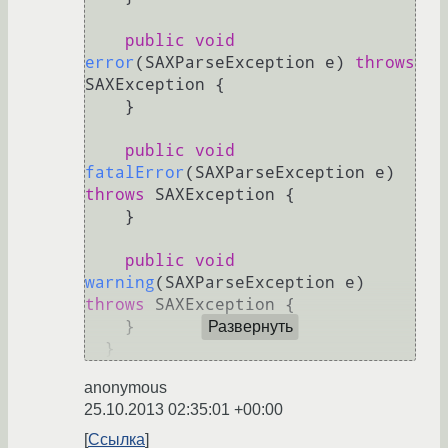
public
void
error
(SAXParseException e)
throws
SAXException {

    }

public
void
fatalError
(SAXParseException e)
throws
 SAXException {

    }

public
void
warning
(SAXParseException e)
throws
 SAXException {

    }

Развернуть
anonymous
25.10.2013 02:35:01 +00:00
Ссылка