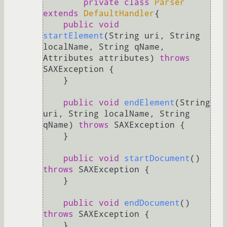
private
class
Parser
extends
DefaultHandler
{

public
void
startElement
(String uri, String 
localName, String qName, 
Attributes attributes)
throws
SAXException {

    }

public
void
endElement
(String 
uri, String localName, String 
qName)
throws
 SAXException {

    }

public
void
startDocument
()
throws
 SAXException {  

    }

public
void
endDocument
()
throws
 SAXException {

    }
