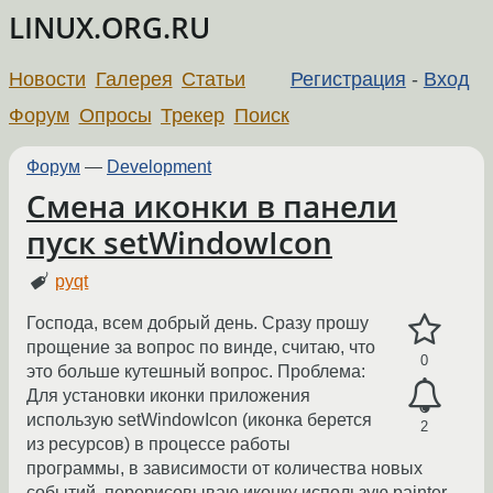
LINUX.ORG.RU
Новости
Галерея
Статьи
Регистрация
-
Вход
Форум
Опросы
Трекер
Поиск
Форум
—
Development
Смена иконки в панели
пуск setWindowIcon
pyqt
Господа, всем добрый день. Сразу прошу
прощение за вопрос по винде, считаю, что
0
это больше кутешный вопрос. Проблема:
Для установки иконки приложения
использую setWindowIcon (иконка берется
2
из ресурсов) в процессе работы
программы, в зависимости от количества новых
событий, перерисовываю иконку использую painter