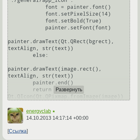
':/general/app_icon':

            font = painter.font()

            font.setPixelSize(14)

            font.setBold(True)

            painter.setFont(font)

painter.drawText(Qt.QRect(bgrect), 
textAlign, str(text))

        else:

painter.drawText(image.rect(), 
textAlign, str(text))

        painter.end()

        return 
Развернуть
energyclab
★
14.10.2013 14:17:14 +00:00
Ссылка