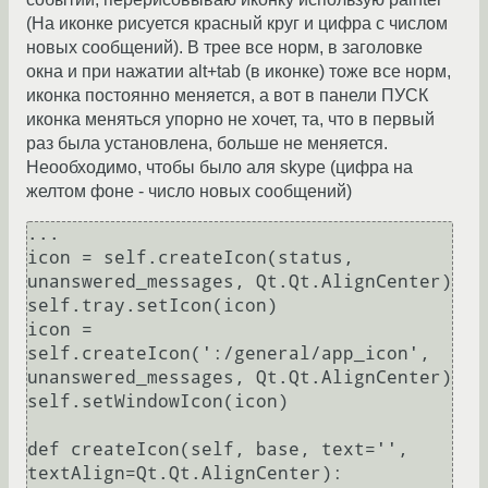
(На иконке рисуется красный круг и цифра с числом
новых сообщений). В трее все норм, в заголовке
окна и при нажатии alt+tab (в иконке) тоже все норм,
иконка постоянно меняется, а вот в панели ПУСК
иконка меняться упорно не хочет, та, что в первый
раз была установлена, больше не меняется.
Неообходимо, чтобы было аля skype (цифра на
желтом фоне - число новых сообщений)
...

icon = self.createIcon(status, 
unanswered_messages, Qt.Qt.AlignCenter)

self.tray.setIcon(icon)

icon = 
self.createIcon(':/general/app_icon', 
unanswered_messages, Qt.Qt.AlignCenter)

self.setWindowIcon(icon)

def createIcon(self, base, text='', 
textAlign=Qt.Qt.AlignCenter):
