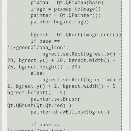
        pixmap = Qt.QPixmap(base)

        image = pixmap.toImage()

        painter = Qt.QPainter();

        painter.begin(image)

        bgrect = Qt.QRect(image.rect())

        if base == 
':/general/app_icon':

            bgrect.setRect(bgrect.x() + 
20, bgrect.y() + 20, bgrect.width() - 
25, bgrect.height() - 20)

        else:

            bgrect.setRect(bgrect.x() + 
2, bgrect.y() + 2, bgrect.width() - 5, 
bgrect.height() - 5)

        painter.setBrush( 
Qt.QBrush(Qt.Qt.red) )

        painter.drawEllipse(bgrect)

        if base == 