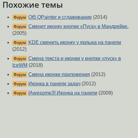
Похожие темы
Qt5 QPainter и сглаживание
(2014)
Форум
Сменит иконку кнопки «Пуск» в Мандрейке.
Форум
(2005)
KDE сменить иконку у ярлыка на панели
Форум
(2012)
Смена текста и иконки у кнопки «пуск» в
Форум
IceWM
(2018)
Смена иконки приложения
(2012)
Форум
Иконка в панели задач
(2012)
Форум
[Awesome3] Иконка на панели
(2009)
Форум
Хочу панель пуска как в Unity
(2020)
Форум
Смена иконки в Xfce
(2010)
Форум
awn , сменить положение панели?
(2010)
Форум