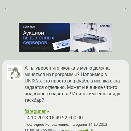
←
→
А ты уверен что иконка в меню должна
меняться из программы? Например в
UNIX'ах это просто png файл, а иконка окна
задается отдельно. Может и в винде что-то
подобное создается? Или ты имеешь ввиду
таскбар?
flareguner
★
14.10.2013 16:49:52 +00:00
Последнее исправление: flareguner
14.10.2013
16:50:16 +00:00
(всего
исправлений: 1
)