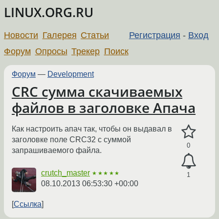
LINUX.ORG.RU
Новости
Галерея
Статьи
Регистрация
-
Вход
Форум
Опросы
Трекер
Поиск
Форум
—
Development
CRC сумма скачиваемых
файлов в заголовке Апача
Как настроить апач так, чтобы он выдавал в
заголовке поле CRC32 с суммой
0
запрашиваемого файла.
crutch_master
★★★★★
1
08.10.2013 06:53:30 +00:00
Ссылка