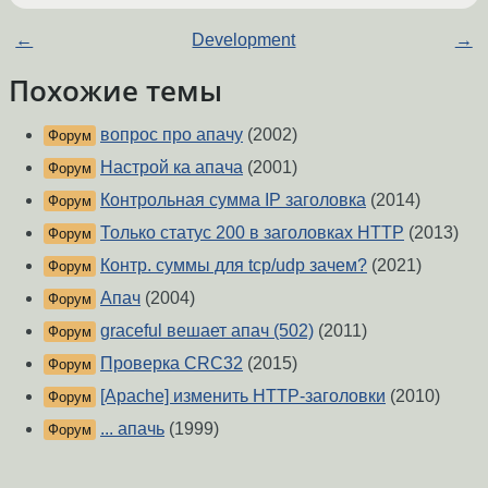
←
Development
→
Похожие темы
вопрос про апачу
(2002)
Форум
Настрой ка апача
(2001)
Форум
Контрольная сумма IP заголовка
(2014)
Форум
Только статус 200 в заголовках HTTP
(2013)
Форум
Контр. суммы для tcp/udp зачем?
(2021)
Форум
Апач
(2004)
Форум
graceful вешает апач (502)
(2011)
Форум
Проверка CRC32
(2015)
Форум
[Apache] изменить HTTP-заголовки
(2010)
Форум
... апачь
(1999)
Форум