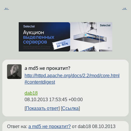
←
→
а md5 не прокатит?
http://httpd.apache.org/docs/2.2/mod/core.html
#contentdigest
dab18
08.10.2013 17:53:45 +00:00
Показать ответ
Ссылка
Ответ на:
а md5 не прокатит?
от dab18
08.10.2013