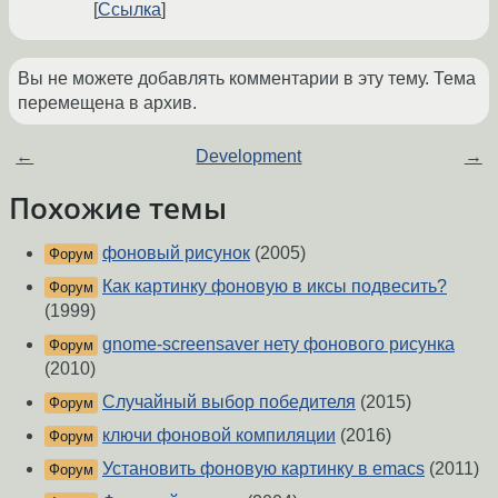
Ссылка
Вы не можете добавлять комментарии в эту тему. Тема
перемещена в архив.
←
Development
→
Похожие темы
фоновый рисунок
(2005)
Форум
Как картинку фоновую в иксы подвесить?
Форум
(1999)
gnome-screensaver нету фонового рисунка
Форум
(2010)
Случайный выбор победителя
(2015)
Форум
ключи фоновой компиляции
(2016)
Форум
Установить фоновую картинку в emacs
(2011)
Форум