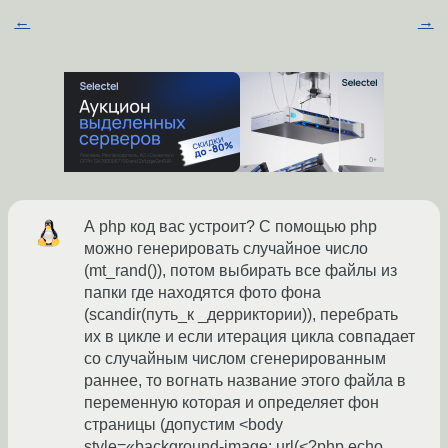
←
→
А php код вас устроит? С помощью php
можно генерировать случайное число
(mt_rand()), потом выбирать все файлы из
папки где находятся фото фона
(scandir(путь_к _дерриктории)), перебрать
их в цикле и если итерация цикла совпадает
со случайным числом сгенерированным
раннее, то вогнать название этого файла в
переменную которая и определяет фон
страницы (допустим <body
style=«background-image: url(<?php echo