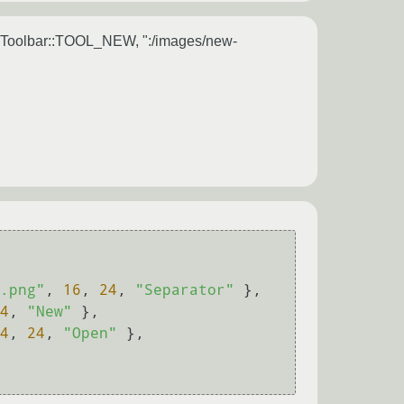
 {Toolbar::TOOL_NEW, ":/images/new-
.png"
, 
16
, 
24
, 
"Separator"
 },

4
, 
"New"
 },

4
, 
24
, 
"Open"
 },
