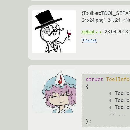
{Toolbar::TOOL_SEPARA
24x24.png", 24, 24, «Ne
netcat
(
28.04.2013 
★★
Ссылка
struct
ToolInfo
{

	{ Tool
	{ Tool
	{ Tool
// ...
};