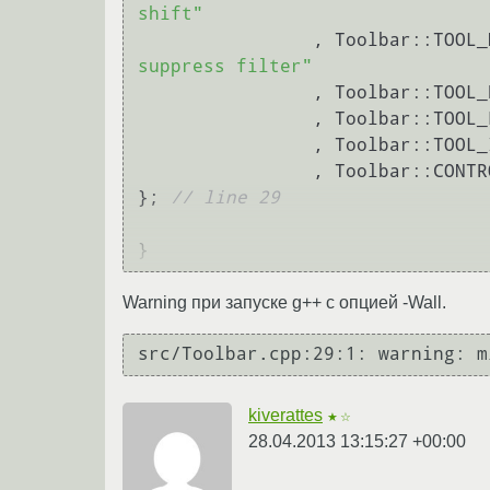
shift"
		, Toolbar::TOOL
suppress filter"
		, Toolbar::TOOL
		, Toolbar::TOOL
		, Toolbar::TOOL
		, Toolbar::CONT
}; 
// line 29
Warning при запуске g++ с опцией -Wall.
kiverattes
★☆
28.04.2013 13:15:27 +00:00