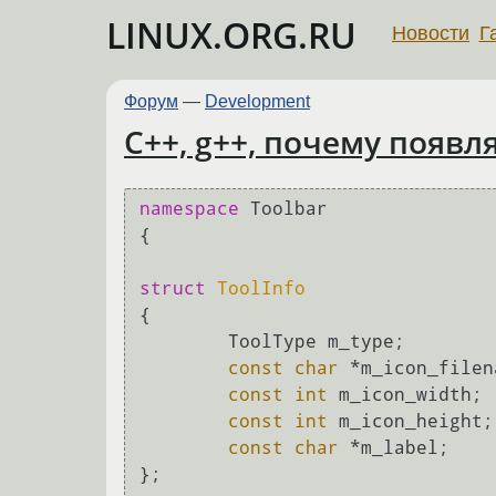
LINUX.ORG.RU
Новости
Г
Форум
—
Development
C++, g++, почему появля
namespace
 Toolbar

{

struct
ToolInfo
{

	ToolType m_type;

const
char
 *m_icon_filen
const
int
 m_icon_width;

const
int
 m_icon_height;

const
char
 *m_label;

};
