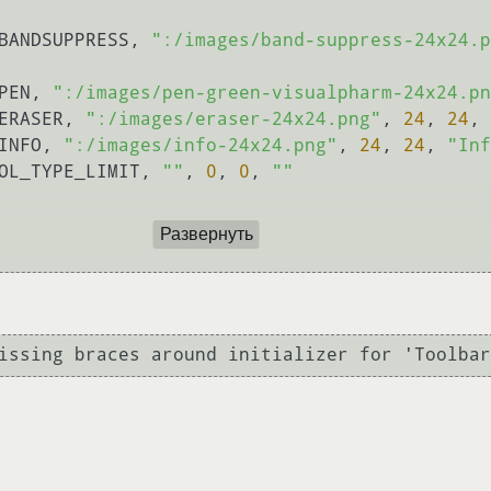
_BANDSUPPRESS, 
":/images/band-suppress-24x24.p
_PEN, 
":/images/pen-green-visualpharm-24x24.pn
_ERASER, 
":/images/eraser-24x24.png"
, 
24
, 
24
, 
_INFO, 
":/images/info-24x24.png"
, 
24
, 
24
, 
"Inf
ROL_TYPE_LIMIT, 
""
, 
0
, 
0
, 
""
Развернуть