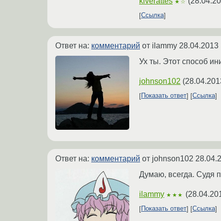
kiverattes
(
28.04.20
★☆
Ссылка
Ответ на:
комментарий
от ilammy
28.04.2013 
Ух ты. Этот способ и
johnson102
(
28.04.201
Показать ответ
Ссылка
Ответ на:
комментарий
от johnson102
28.04.
Думаю, всегда. Судя п
ilammy
(
28.04.20
★★★
Показать ответ
Ссылка