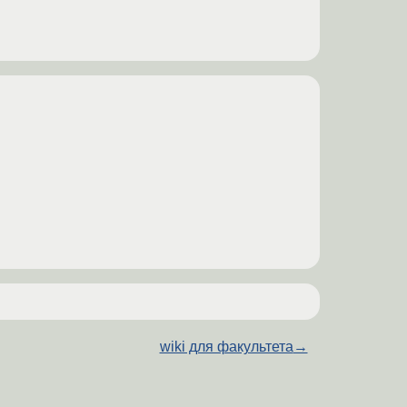
wiki для факультета
→