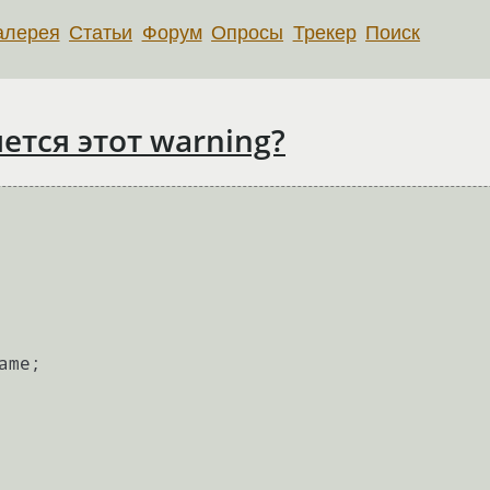
алерея
Статьи
Форум
Опросы
Трекер
Поиск
ется этот warning?
ame;
