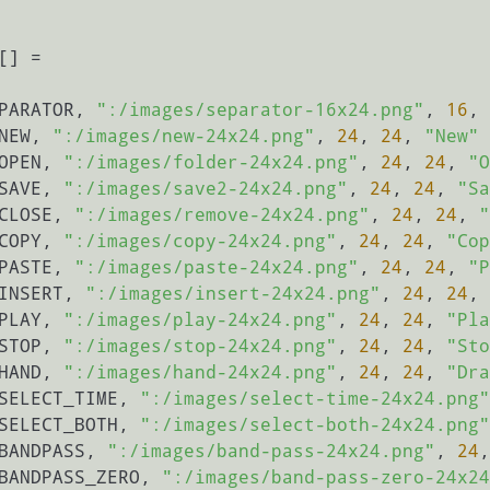
] =

EPARATOR, 
":/images/separator-16x24.png"
, 
16
, 
_NEW, 
":/images/new-24x24.png"
, 
24
, 
24
, 
"New"
_OPEN, 
":/images/folder-24x24.png"
, 
24
, 
24
, 
"O
_SAVE, 
":/images/save2-24x24.png"
, 
24
, 
24
, 
"Sa
_CLOSE, 
":/images/remove-24x24.png"
, 
24
, 
24
, 
"
_COPY, 
":/images/copy-24x24.png"
, 
24
, 
24
, 
"Cop
_PASTE, 
":/images/paste-24x24.png"
, 
24
, 
24
, 
"P
_INSERT, 
":/images/insert-24x24.png"
, 
24
, 
24
, 
_PLAY, 
":/images/play-24x24.png"
, 
24
, 
24
, 
"Pla
_STOP, 
":/images/stop-24x24.png"
, 
24
, 
24
, 
"Sto
_HAND, 
":/images/hand-24x24.png"
, 
24
, 
24
, 
"Dra
_SELECT_TIME, 
":/images/select-time-24x24.png"
_SELECT_BOTH, 
":/images/select-both-24x24.png"
_BANDPASS, 
":/images/band-pass-24x24.png"
, 
24
,
_BANDPASS_ZERO, 
":/images/band-pass-zero-24x24