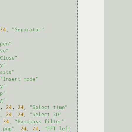
24
, 
"Separator"
pen"
ve"
Close"
y"
aste"
"Insert mode"
y"
p"
g"
, 
24
, 
24
, 
"Select time"
, 
24
, 
24
, 
"Select 2D"
 
24
, 
"Bandpass filter"
.png"
, 
24
, 
24
, 
"FFT left 