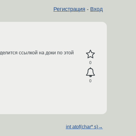
Регистрация
-
Вход
делится ссылкой на доки по этой
0
0
int atof(char* s)
→