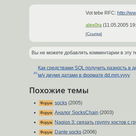
Vot tebe RFC:
http://ww
alex0ra
(
11.05.2005 19
Ссылка
Вы не можете добавлять комментарии в эту т
Как средствами SQL получить разность в д
←
м/у двумя датами в формате dd.mm.yyyy
Похожие темы
socks
(2005)
Форум
Аналог SocksChain
(2003)
Форум
Nagios 3: связать группу хостов с 
Форум
Dante socks
(2006)
Форум