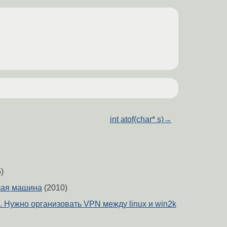
int atof(char* s)
→
)
чая машина
(2010)
. Нужно организовать VPN между linux и win2k