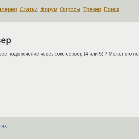
алерея
Статьи
Форум
Опросы
Трекер
Поиск
вер
ое подключение через сокс-сервер (4 или 5) ? Может кто по
нях