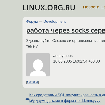
LINUX.ORG.RU
Новости
Г
Форум
—
Development
работа через socks сер
Здравствуйте. Сложно ли организовать сетев
теме ?
anonymous
10.05.2005 16:02:54 +00:00
Ссылка
Как средствами SQL получить разность в д
←
м/у двумя датами в формате dd.mm.yyyy