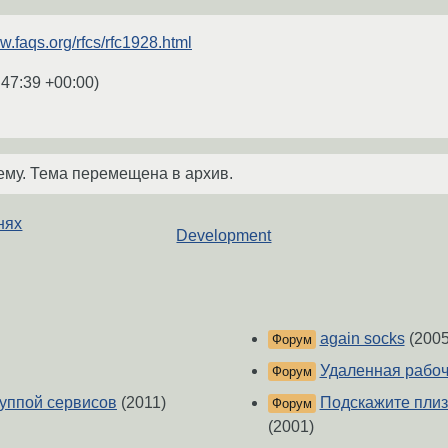
w.faqs.org/rfcs/rfc1928.html
:47:39 +00:00
)
ему. Тема перемещена в архив.
нях
Development
again socks
(2005
Форум
Удаленная рабо
Форум
группой сервисов
(2011)
Подскажите плиз
Форум
(2001)