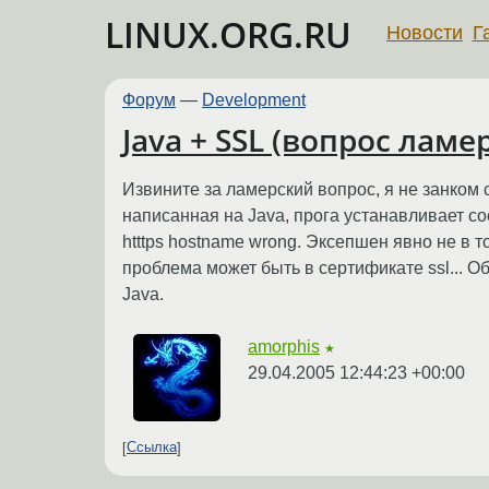
LINUX.ORG.RU
Новости
Г
Форум
—
Development
Java + SSL (вопрос ламе
Извините за ламерский вопрос, я не занком 
написанная на Java, прога устанавливает сое
htttps hostname wrong. Эксепшен явно не в т
проблема может быть в сертификате ssl... О
Java.
amorphis
★
29.04.2005 12:44:23 +00:00
Ссылка