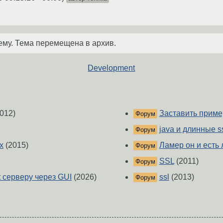
ему. Тема перемещена в архив.
Development
012)
Заставить пример
Форум
java и длинные s
Форум
x
(2015)
Ламер он и есть ла
Форум
SSL
(2011)
Форум
 серверу через GUI
(2026)
ssl
(2013)
Форум