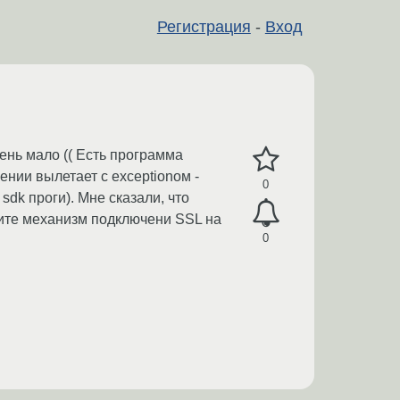
Регистрация
-
Вход
ень мало (( Есть программа
ении вылетает с exceptionом -
0
sdk проги). Мне сказали, что
шите механизм подключени SSL на
0