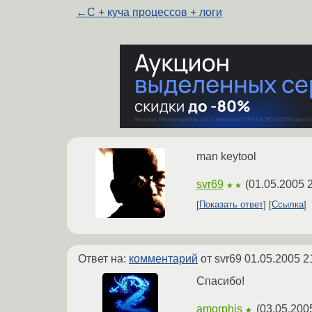
←
C + куча процессов + логи
man keytool
svr69
(
01.05.2005 
★★
Показать ответ
Ссылка
Ответ на:
комментарий
от svr69
01.05.2005 2
Спасибо!
amorphis
(
03.05.200
★