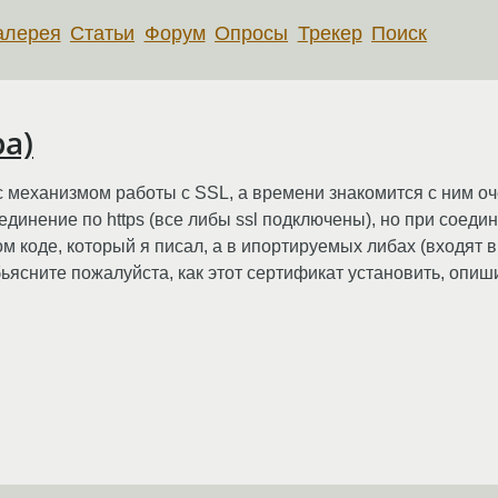
алерея
Статьи
Форум
Опросы
Трекер
Поиск
ра)
с механизмом работы с SSL, а времени знакомится с ним оч
динение по https (все либы ssl подключены), но при соедин
ом коде, который я писал, а в ипортируемых либах (входят в 
бьясните пожалуйста, как этот сертификат установить, опи