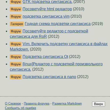
GTK подсветка синтаксиса.
(2007)
Форум
Посоветуйте html редактор
(2010)
Форум
подсветка синтаксиса vim
(2010)
Форум
Годная схема подсветки синтаксиса
(2019)
Галерея
Посоветуйте редактор с подсветкой
Форум
синтаксиса для RoR
(2012)
Vim. Включить подсветку синтаксиса в файлах
Форум
Markdown.
(2020)
Подсветка синтаксиса Qt
(2012)
Форум
[linux]Редактор с подсветкой произвольного
Форум
синтаксиса.
(2012)
Подсветка синтаксиса в nano
(2012)
Форум
О Сервере
-
Правила форума
-
Разметка Markdown
Вверх
Сообщить об ошибке