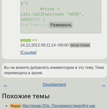
s") 

	Arccos = 
calc.CallFunction( "ACOS", 
ARRAY(X) ) 

End Function 

Развернуть
weare
★★
24.12.2012 09:11:14 +00:00
автор топика
Ссылка
Вы не можете добавлять комментарии в эту тему. Тема
перемещена в архив.
←
Development
→
Похожие темы
Мастерам OOo. Продемонстрируйте как
Форум