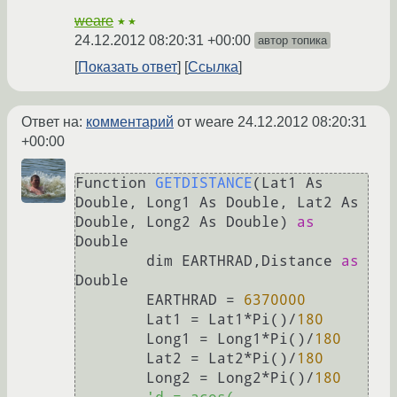
weare
★★
24.12.2012 08:20:31 +00:00
автор топика
Показать ответ
Ссылка
Ответ на:
комментарий
от weare
24.12.2012 08:20:31
+00:00
Function 
GETDISTANCE
(
Lat1 As 
Double, Long1 As Double, Lat2 As 
Double, Long2 As Double
) 
as
Double

	dim EARTHRAD,Distance 
as
Double

	EARTHRAD
 = 
6370000
	Lat1 = Lat1*Pi()/
180
	Long1 = Long1*Pi()/
180
	Lat2 = Lat2*Pi()/
180
	Long2 = Long2*Pi()/
180