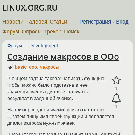
LINUX.ORG.RU
Новости
Галерея
Статьи
Регистрация
-
Вход
Форум
Опросы
Трекер
Поиск
Форум
—
Development
Создание макросов в OOo
basic
,
ooo
,
макросы
В общем задача такова: написать функцию,
чтобы можно было подставив в нее
1
значения ячеек а диалоге, получать
результат в заданной ячейке.
1
Например в одной ячейке кликаю и ставлю
=, затем пишу имя своей функции и появляется
диалог запроса нужных ячеек.
В MSO такое написал за 10 минут, BASIC он такой