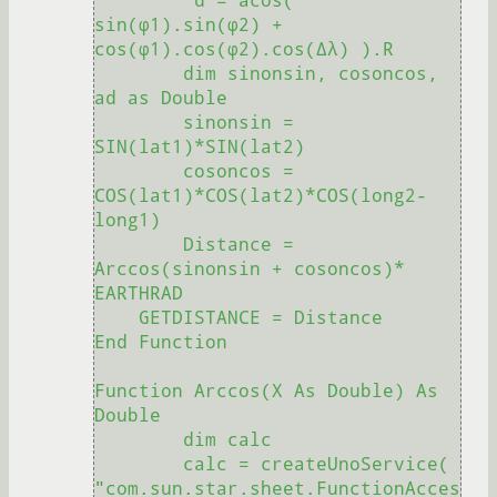
'd = acos( 
sin(φ1).sin(φ2) + 
cos(φ1).cos(φ2).cos(Δλ) ).R    

	dim sinonsin, cosoncos, 
ad as Double

	sinonsin = 
SIN(lat1)*SIN(lat2)

	cosoncos = 
COS(lat1)*COS(lat2)*COS(long2-
long1)

	Distance = 
Arccos(sinonsin + cosoncos)* 
EARTHRAD

    GETDISTANCE = Distance 

End Function

Function Arccos(X As Double) As 
Double 

	dim calc 

   	calc = createUnoService( 
"com.sun.star.sheet.FunctionAcces