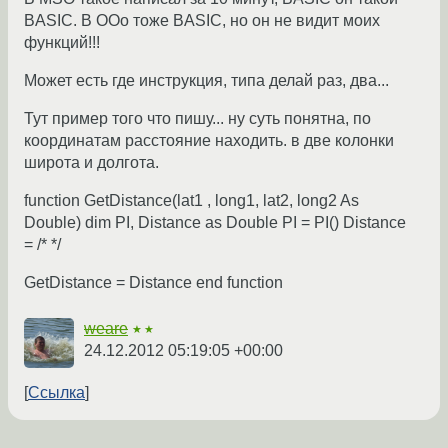
BASIC. В OOo тоже BASIC, но он не видит моих
функций!!!
Может есть где инструкция, типа делай раз, два...
Тут пример того что пишу... ну суть понятна, по
координатам расстояние находить. в две колонки
широта и долгота.
function GetDistance(lat1 , long1, lat2, long2 As
Double) dim PI, Distance as Double PI = PI() Distance
= /* */
GetDistance = Distance end function
weare
★★
24.12.2012 05:19:05 +00:00
Ссылка