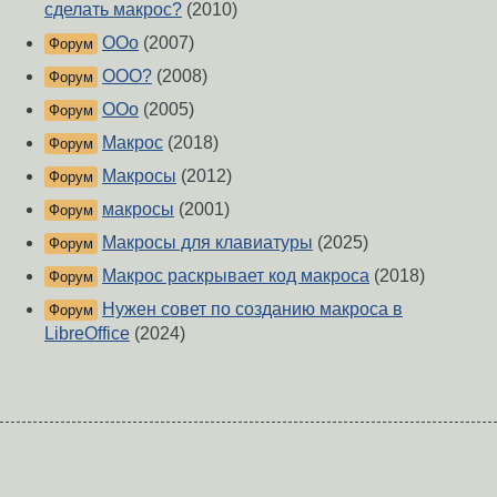
сделать макрос?
(2010)
OOo
(2007)
Форум
OOO?
(2008)
Форум
OOo
(2005)
Форум
Макрос
(2018)
Форум
Макросы
(2012)
Форум
макросы
(2001)
Форум
Макросы для клавиатуры
(2025)
Форум
Макрос раскрывает код макроса
(2018)
Форум
Нужен совет по созданию макроса в
Форум
LibreOffice
(2024)
О Сервере
-
Правила форума
-
Разметка Markdown
Вверх
Сообщить об ошибке
https://www.linux.org.ru/