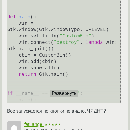
def
main
():

    win = 
Gtk.Window(Gtk.WindowType.TOPLEVEL)

    win.set_title(
"CustomBin"
)

    win.connect(
"destroy"
, 
lambda
 win: 
Gtk.main_quit())

    cbin = CustomBin()

    win.add(cbin)

    win.show_all()

return
 Gtk.main()

if
 __name__ == 
'__main__'
:

Развернуть
    main()
Все запускается но кнопки не видно. ЧЯДНТ?
fat_angel
★★★★★