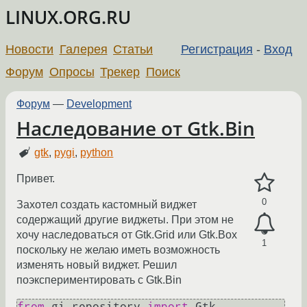
LINUX.ORG.RU
Новости
Галерея
Статьи
Регистрация
-
Вход
Форум
Опросы
Трекер
Поиск
Форум
—
Development
Наследование от Gtk.Bin
gtk
,
pygi
,
python
Привет.
0
Захотел создать кастомный виджет
содержащий другие виджеты. При этом не
хочу наследоваться от Gtk.Grid или Gtk.Box
1
поскольку не желаю иметь возможность
изменять новый виджет. Решил
поэкспериментировать с Gtk.Bin
from
 gi.repository 
import
 Gtk
