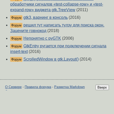
обработчики сигналов «test-collapse-row» и «test-
expand-row» виджета gtk.TreeView
(2011)
gtk3, варнинг в консоль
(2016)
Форум
решил тут написать тулзу для поиска окон.
Форум
Зацените говнокод
(2018)
Непонятно с pyGTK
(2006)
Форум
GtkEntry ругается при подключении сигнала
Форум
insert-text
(2016)
ScrolledWindow в gtk.Layout()
(2014)
Форум
О Сервере
-
Правила форума
-
Разметка Markdown
Вверх
Сообщить об ошибке
https://www.linux.org.ru/