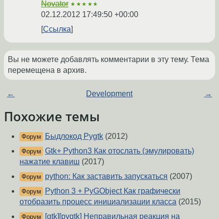
Novator
★★★★★
02.12.2012 17:49:50 +00:00
Ссылка
Вы не можете добавлять комментарии в эту тему. Тема
перемещена в архив.
←
Development
→
Похожие темы
Быдлокод Pygtk
(2012)
Форум
Gtk+ Python3 Как отослать (эмулировать)
Форум
нажатие клавиш
(2017)
python: Как заставить запускаться
(2007)
Форум
Python 3 + PyGObject Как графически
Форум
отобразить процесс инициализации класса
(2015)
[gtk][pygtk] Неправильная реакция на
Форум