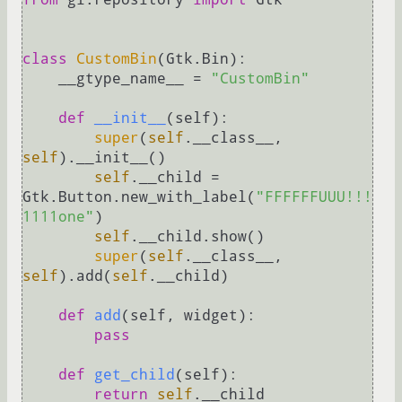
class
CustomBin
(Gtk.Bin):

    __gtype_name__ = 
"CustomBin"
def
__init__
(
self
):

super
(
self
.__class__, 
self
).__init__()

self
.__child = 
Gtk.Button.new_with_label(
"FFFFFFUUU!!!
1111one"
)

self
.__child.show()

super
(
self
.__class__, 
self
).add(
self
.__child)

def
add
(
self, widget
):

pass
def
get_child
(
self
):

return
self
.__child
