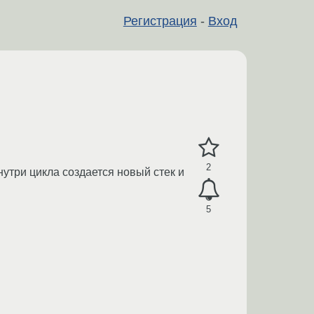
Регистрация
-
Вход
2
утри цикла создается новый стек и
5