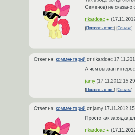
Семенов) не сказано 
rikardoac
(
17.11.201
★
Показать ответ
Ссылка
Ответ на:
комментарий
от rikardoac
17.11.201
А чем вызван интерес
jamy
(
17.11.2012 15:29
Показать ответ
Ссылка
Ответ на:
комментарий
от jamy
17.11.2012 15
Просто как зарядка д
rikardoac
(
17.11.201
★