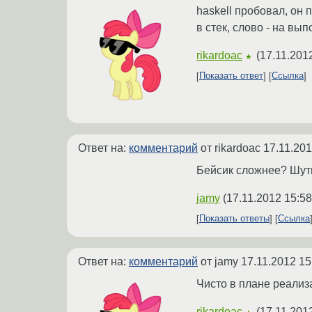
haskell пробовал, он 
в стек, слово - на вып
rikardoac
(
17.11.201
★
Показать ответ
Ссылка
Ответ на:
комментарий
от rikardoac
17.11.201
Бейсик сложнее? Шут
jamy
(
17.11.2012 15:58
Показать ответы
Ссылка
Ответ на:
комментарий
от jamy
17.11.2012 15
Чисто в плане реализа
rikardoac
(
17.11.201