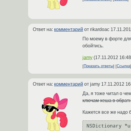
Ответ на:
комментарий
от rikardoac
17.11.201
По моему в форте для
обойтись.
jamy
(
17.11.2012 16:48
Показать ответы
Ссылка
Ответ на:
комментарий
от jamy
17.11.2012 16
Да, я тоже читал о ч
ключам хеша в обратн
Кажется все же надо 
NSDictionary *u