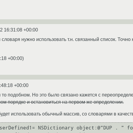
2 16:31:08 +00:00
 словаря нужно использовать т.н. связанный список. Точн
:18 +00:00
)
:48:18 +00:00
ем то подобном. Но это было связано кажется с переопредел
ом порядке и остановиться на первом же определении.
будет использовать обычный массив, со словарями в качест
serDefined1= NSDictionary object:@"DUP . " fo