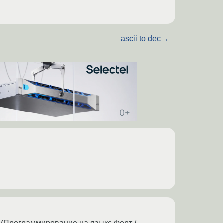
ascii to dec
→
 (Программирование на языке Форт /