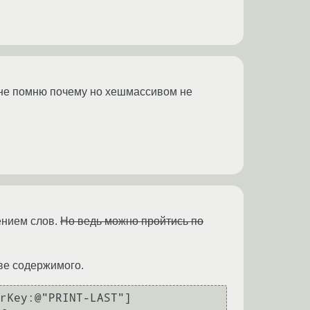
о не помню почему но хешмассивом не
ением слов.
Но ведь можно пройтись по
ве содержимого.
rKey:@"PRINT-LAST"]
