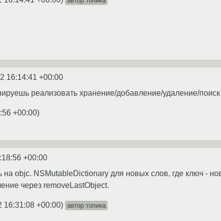
автор топика
2 16:14:41 +00:00
нируешь реализовать хранение/добавление/удаление/поиск
:56 +00:00
)
:18:56 +00:00
ь на objc. NSMutableDictionary для новых слов, где ключ - н
ение через removeLastObject.
2 16:31:08 +00:00
)
автор топика