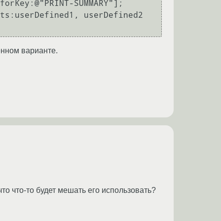
forKey:@"PRINT-SUMMARY"];

ts:userDefined1, userDefined2 
енном варианте.
.
что что-то будет мешать его использовать?