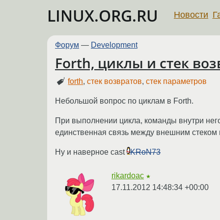
LINUX.ORG.RU
Новости
Г
Форум
—
Development
Forth, циклы и стек во
forth
,
стек возвратов
,
стек параметров
Небольшой вопрос по циклам в Forth.
При выполнении цикла, команды внутри него
единственная связь между внешним стеком 
Ну и наверное cast
KRoN73
rikardoac
★
17.11.2012 14:48:34 +00:00