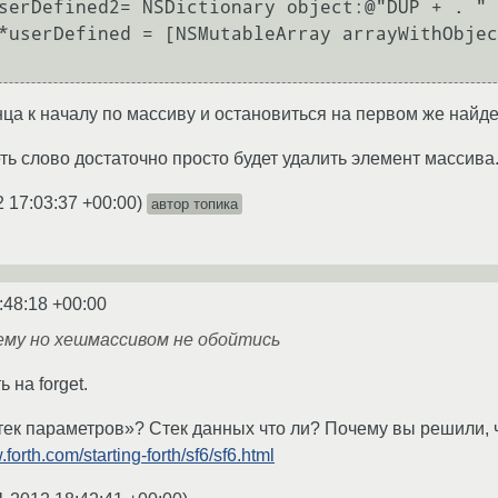
serDefined2= NSDictionary object:@"DUP + . " 
*userDefined = [NSMutableArray arrayWithObjec
нца к началу по массиву и остановиться на первом же найд
ть слово достаточно просто будет удалить элемент массива
2 17:03:37 +00:00
)
автор топика
:48:18 +00:00
ему но хешмассивом не обойтись
 на forget.
стек параметров»? Стек данных что ли? Почему вы решили, 
.forth.com/starting-forth/sf6/sf6.html