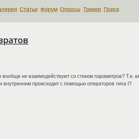
алерея
Статьи
Форум
Опросы
Трекер
Поиск
звратов
 вообще не взаимодействуют со стеком параметров? Т.е. вн
и внутренним происходит с помощью операторов типа I?