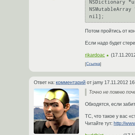
NSDictionary *u
NSMutableArray 
Потом пройтись от ко
Если надо будет стере
rikardoac
(
17.11.201
★
Ссылка
Ответ на:
комментарий
от jamy
17.11.2012 16
Точно не помню поч
Обходятся, если забить
ТС, что такое у вас «
Читайте тут:
http://www