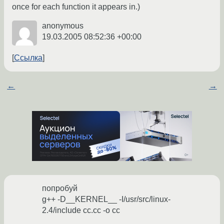
once for each function it appears in.)
anonymous
19.03.2005 08:52:36 +00:00
Ссылка
←
→
попробуй
g++ -D__KERNEL__ -I/usr/src/linux-
2.4/include cc.cc -o cc