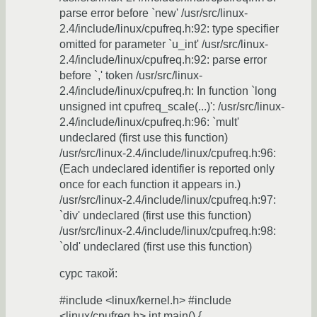
parse error before `new' /usr/src/linux-
2.4/include/linux/cpufreq.h:92: type specifier
omitted for parameter `u_int' /usr/src/linux-
2.4/include/linux/cpufreq.h:92: parse error
before `,' token /usr/src/linux-
2.4/include/linux/cpufreq.h: In function `long
unsigned int cpufreq_scale(...)': /usr/src/linux-
2.4/include/linux/cpufreq.h:96: `mult'
undeclared (first use this function)
/usr/src/linux-2.4/include/linux/cpufreq.h:96:
(Each undeclared identifier is reported only
once for each function it appears in.)
/usr/src/linux-2.4/include/linux/cpufreq.h:97:
`div' undeclared (first use this function)
/usr/src/linux-2.4/include/linux/cpufreq.h:98:
`old' undeclared (first use this function)
сурс такой:
#include <linux/kernel.h> #include
<linux/cpufreq.h> int main() {