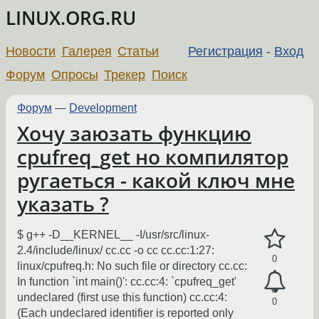
LINUX.ORG.RU
Новости
Галерея
Статьи
Регистрация
-
Вход
Форум
Опросы
Трекер
Поиск
Форум
—
Development
Хочу заюзать функцию
cpufreq_get но компилятор
ругаеться - какой ключ мне
указать ?
$ g++ -D__KERNEL__ -I/usr/src/linux-
2.4/include/linux/ cc.cc -o cc cc.cc:1:27:
0
linux/cpufreq.h: No such file or directory cc.cc:
In function `int main()': cc.cc:4: `cpufreq_get'
undeclared (first use this function) cc.cc:4:
0
(Each undeclared identifier is reported only