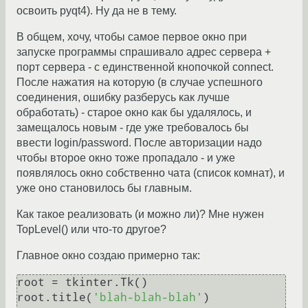
освоить pyqt4). Ну да не в тему.
В общем, хочу, чтобы самое первое окно при
запуске программы спрашивало адрес сервера +
порт сервера - с единственной кнопочкой connect.
После нажатия на которую (в случае успешного
соединения, ошибку разберусь как лучше
обработать) - старое окно как бы удалялось, и
замещалось новым - где уже требовалось бы
ввести login/password. После авторизации надо
чтобы второе окно тоже пропадало - и уже
появлялось окно собственно чата (список комнат), и
уже оно становилось бы главным.
Как такое реализовать (и можно ли)? Мне нужен
TopLevel() или что-то другое?
Главное окно создаю примерно так:
root = tkinter.Tk()

root.title(
'blah-blah-blah'