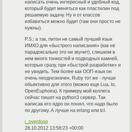
написать очень интересный и удобный код,
который будет меняться как пластилин под
решаемую задачу. Ну и от классов
избавиться можно будет (там они просто не
нужны).
P.S.: а так, питон не самый лучший язык
ИМХО для «быстрого написания» (как не
парадоксально это ни звучит), слишком в
нем много тонкостей и подводных камней,
которые сразу, при «быстрой разработке» и
не увидеть. Тем более как ООП-язык он
очень неоднозначен. Ruby тот же - лучше
объективно для этого (можно еще Lua, Io,
OpenEuphoira). К примеру мой коллега
сейчас пишет на python3 сервер. Так
написав его ядро он понял, что надо было
по другому. А лучше на erlang или tcl.
i_overdose
28.10.2012 13:58:23 +00:00