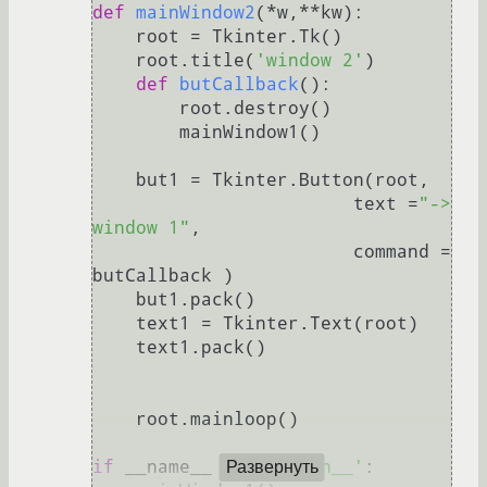
def
mainWindow2
(
*w,**kw
):

    root = Tkinter.Tk()

    root.title(
'window 2'
)

def
butCallback
():

        root.destroy()

        mainWindow1()

    but1 = Tkinter.Button(root,

                        text =
"-> 
window 1"
,

                        command = 
butCallback )    

    but1.pack()  

    text1 = Tkinter.Text(root)    

    text1.pack()

    root.mainloop()

if
 __name__ == 
'__main__'
:

Развернуть