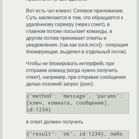
Вот есть чат-клиент. Сетевое приложение.
Суть заключается в том, что обращается к
удалённому серверу (через сокет), в
главном потоке посылает команды, в
другом потоке принимает ответы и
уведомления. (так как sock.recv() - операция
блокирующая, выделил в отдельный поток).
Чтобы не блокировать интерфейс при
отправке команд (когда нужно получить
ответ), например, при отправке сообщения
делаю похожий запрос (json):
{'method': 'message', 'params': 
[ключ, комната, сообщение], 
id:1234}
в ответ должен получить
{'result': 'ok', id:1234}, либо 