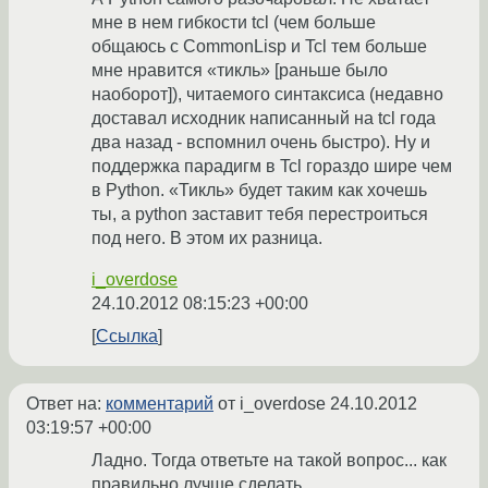
мне в нем гибкости tcl (чем больше
общаюсь с CommonLisp и Tcl тем больше
мне нравится «тикль» [раньше было
наоборот]), читаемого синтаксиса (недавно
доставал исходник написанный на tcl года
два назад - вспомнил очень быстро). Ну и
поддержка парадигм в Tcl гораздо шире чем
в Python. «Тикль» будет таким как хочешь
ты, а python заставит тебя перестроиться
под него. В этом их разница.
i_overdose
24.10.2012 08:15:23 +00:00
Ссылка
Ответ на:
комментарий
от i_overdose
24.10.2012
03:19:57 +00:00
Ладно. Тогда ответьте на такой вопрос... как
правильно лучше сделать.