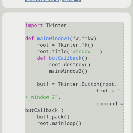
import
 Tkinter

def
mainWindow1
(
*w,**kw
):

    root = Tkinter.Tk()

    root.title(
'window 1'
)

def
butCallback
():

        root.destroy()

        mainWindow2()

    but1 = Tkinter.Button(root,

                        text = 
"-
> window 2"
,

                        command = 
butCallback )    

    but1.pack()

    root.mainloop()
