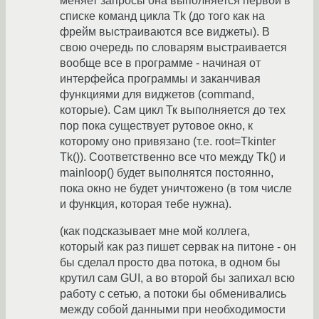
меняет запросы она выполняется первой в
списке команд цикла Tk (до того как на
фрейм выстраиваются все виджеты). В
свою очередь по словарям выстраивается
вообще все в программе - начиная от
интерфейса программы и заканчивая
функциями для виджетов (command,
которые). Сам цикл Тк выполняется до тех
пор пока существует рутовое окно, к
которому оно привязано (т.е. root=Tkinter
Tk()). Соответственно все что между Tk() и
mainloop() будет выполнятся постоянно,
пока окно не будет уничтожено (в том числе
и функция, которая тебе нужна).
(как подсказывает мне мой коллега,
который как раз пишет сервак на питоне - он
бы сделал просто два потока, в одном бы
крутил сам GUI, а во второй бы запихал всю
работу с сетью, а потоки бы обменивались
между собой данными при необходимости