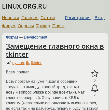
LINUX.ORG.RU
Новости
Галерея
Статьи
Регистрация
-
Вход
Форум
Опросы
Трекер
Поиск
Форум
—
Development
Замещение главного окна в
tkinter
python
,
tk
,
tkinter
Всем привет.
0
Есть программа (уже писал в соседних
тредах, но выведу в новый тред, так как
новый вопрос ближе к tkinter всё-таки). Чат
2
клиент-серверный. Хочу написать GUI к
клиенту. (желательно использовать именно tkinter,
но если так и не разберусь, плюну и буду пытаться