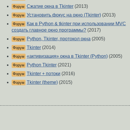
Сжатие окна в Tkinter
(2013)
Форум
Установить фокус на окно (Tkinter)
(2013)
Форум
Как в Python & tkinter при использовании MVC
Форум
создать главное окно программы?
(2017)
Python, Tkinter, протокол окна
(2005)
Форум
Tkinter
(2014)
Форум
«активизация» окна в Tkinter (Python)
(2005)
Форум
Python Tkinter
(2021)
Форум
Tkinter + потоки
(2016)
Форум
Tkinter (theme)
(2015)
Форум
О Сервере
-
Правила форума
-
Разметка Markdown
Вверх
Сообщить об ошибке
https://www.linux.org.ru/