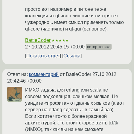
просто вот например в питоне те же
коллекции из qt явно лишние и смотрятся
чужеродно... имеет смысл применять только
qt-core (частично) и qt-gui (основное).
BattleCoder
★★★★★
27.10.2012 20:45:15 +00:00
автор топика
Показать ответ
Ссылка
Ответ на:
комментарий
от BattleCoder
27.10.2012
20:42:46 +00:00
ИМХО задача для erlang или scala не
совсем подходящая, слишком мелкая. Не
увидите «профита» от данных языков (а вот
сервер на erlang сделать - в самый раз).
Если хотите что-то с более красивой
архитектурой, сто стоит скорее взять tcl/tk
(ИМХО), так как вы на нем сможете