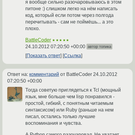
я вообще сильно разочаровываюсь в этом
питоне :) слишком легко на нём написать
код, который если потом через полгода
перечитывать - сам не поймёшь... а это
плохо.
BattleCoder
★★★★★
24.10.2012 07:20:50 +00:00
автор топика
Показать ответ
Ссылка
Ответ на:
комментарий
от BattleCoder
24.10.2012
07:20:50 +00:00
Тогда советую приглядеться к Tcl (мощный
язык, мне больше чем lisp понравился -
простой, гибкий, с понятным читаемым
синтаксисом) или Ruby (раньше на нем
писал, остались только лучшие
воспоминания и чувства.
А Python самого разочаровал. Не хватает