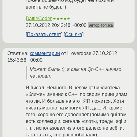
тоже в общем-то код будет неплохим и
вонять не будет. :)
BattleCoder
★★★★★
27.10.2012 20:42:46 +00:00
автор топика
Показать ответ
Ссылка
Ответ на:
комментарий
от i_overdose
27.10.2012
15:43:56 +00:00
Может быть :), я сам на Qt+C++ ничего
не писал.
Я писал. Немного. В целом qt библиотека
«ближе» именно к C++, по своим принципам
что ли. И больше на этот ЯП ложится. Хотя
писать можно на многих ЯП, да... И, кроме
того, хорошо его дополняет (помимо gui там
есть коллекции, сигналы-слоты, треды, sql и
т.п... использовал из этого далеко не всё, и,
так сказать, «не распробовал»).