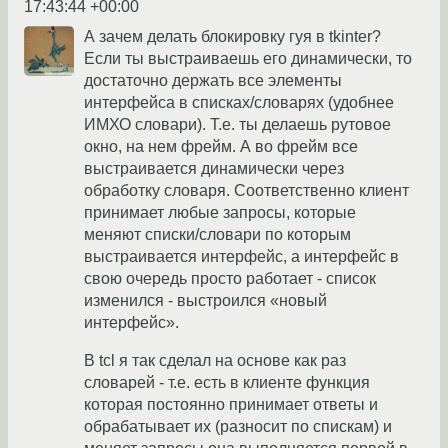
17:43:44 +00:00
А зачем делать блокировку гуя в tkinter?
Если ты выстраиваешь его динамически, то
достаточно держать все элементы
интерфейса в списках/словарях (удобнее
ИМХО словари). Т.е. ты делаешь рутовое
окно, на нем фрейм. А во фрейм все
выстраивается динамически через
обработку словаря. Соответственно клиент
принимает любые запросы, которые
меняют списки/словари по которым
выстраивается интерфейс, а интерфейс в
свою очередь просто работает - список
изменился - выстроился «новый
интерфейс».
В tcl я так сделал на основе как раз
словарей - т.е. есть в клиенте функция
которая постоянно принимает ответы и
обрабатывает их (разносит по спискам) и