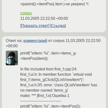
>parent()->itemPos( item ) не уверен) */.
corpus
11.03.2005 22:22:50 +00:00
Показать ответ
Ссылка
Ответ на:
комментарий
от corpus
11.03.2005 22:22:50
+00:00
printf("\nItem: %i", item->items_g-
>itemPos(item));
In file included from first_f.cpp:24:
first_f.ui.h: In member function `virtual void
first_f::items_gClick(QListViewItem*)':
first_f.ui.h:35: error: 'class QListViewItem' has
no member named 'items_g'
make: *** [first_f.o] Ошибка 1
----------------------------------
printf("\nItem: %i", item->itemPos());