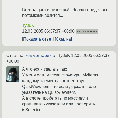
Возвращает в пикселях!!! Значит придется с
потомками возится...
Ty3uK
12.03.2005 06:37:37 +00:00
автор топика
Показать ответ
Ссылка
Ответ на:
комментарий
от Ty3uK
12.03.2005 06:37:37
+00:00
А что если зделать так:
У меня есть массив структуры MyItems,
каждому элементу соответствует
QListViewItem, что если держать поле-
указатель на QListViewItem.
А в слоте пробегать по массиву и
сравнивать указатели или проверять
isSelect().