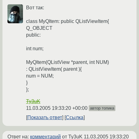
Вот так:
class MyQItem: public QListViewItem{
Q_OBJECT
public:
int num;
MyQItem(QListView *parent, int NUM)
: QListViewItem( parent ){
num = NUM;
}
};
Ty3uK
11.03.2005 19:33:20 +00:00
автор топика
Показать ответ
Ссылка
Ответ на:
комментарий
от Ty3uK
11.03.2005 19:33:20