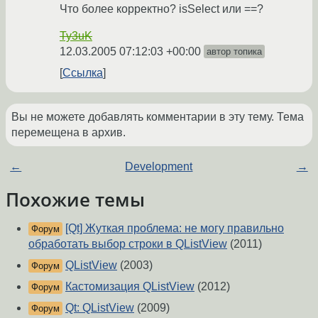
Что более корректно? isSelect или ==?
Ty3uK
12.03.2005 07:12:03 +00:00
автор топика
Ссылка
Вы не можете добавлять комментарии в эту тему. Тема
перемещена в архив.
←
Development
→
Похожие темы
[Qt] Жуткая проблема: не могу правильно
Форум
обработать выбор строки в QListView
(2011)
QListView
(2003)
Форум
Кастомизация QListView
(2012)
Форум
Qt: QListView
(2009)
Форум