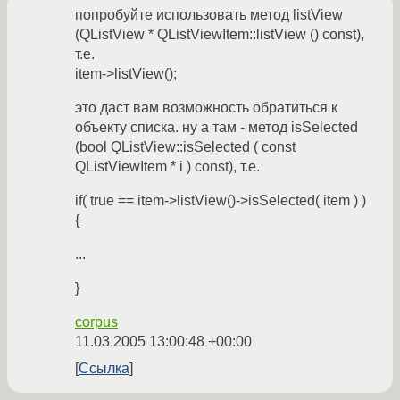
попробуйте использовать метод listView
(QListView * QListViewItem::listView () const),
т.е.
item->listView();
это даст вам возможность обратиться к
объекту списка. ну а там - метод isSelected
(bool QListView::isSelected ( const
QListViewItem * i ) const), т.е.
if( true == item->listView()->isSelected( item ) )
{
...
}
corpus
11.03.2005 13:00:48 +00:00
Ссылка