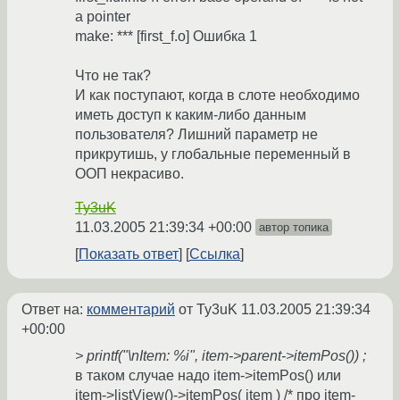
a pointer
make: *** [first_f.o] Ошибка 1
Что не так?
И как поступают, когда в слоте необходимо
иметь доступ к каким-либо данным
пользователя? Лишний параметр не
прикрутишь, у глобальные переменный в
ООП некрасиво.
Ty3uK
11.03.2005 21:39:34 +00:00
автор топика
Показать ответ
Ссылка
Ответ на:
комментарий
от Ty3uK
11.03.2005 21:39:34
+00:00
> printf("\nItem: %i", item->parent->itemPos()) ;
в таком случае надо item->itemPos() или
item->listView()->itemPos( item ) /* про item-