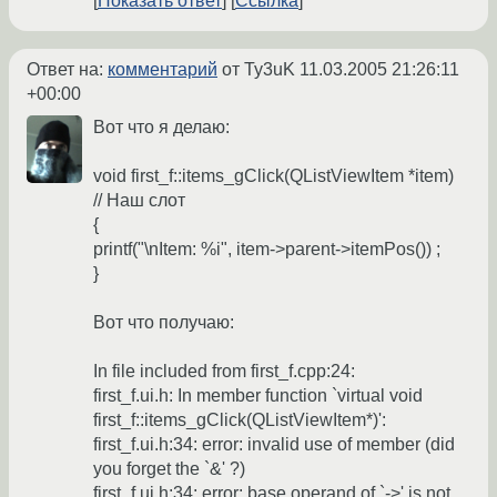
Показать ответ
Ссылка
Ответ на:
комментарий
от Ty3uK
11.03.2005 21:26:11
+00:00
Вот что я делаю:
void first_f::items_gClick(QListViewItem *item)
// Наш слот
{
printf("\nItem: %i", item->parent->itemPos()) ;
}
Вот что получаю:
In file included from first_f.cpp:24:
first_f.ui.h: In member function `virtual void
first_f::items_gClick(QListViewItem*)':
first_f.ui.h:34: error: invalid use of member (did
you forget the `&' ?)
first_f.ui.h:34: error: base operand of `->' is not