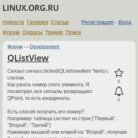
LINUX.ORG.RU
Новости
Галерея
Статьи
Регистрация
-
Вход
Форум
Опросы
Трекер
Поиск
Форум
—
Development
QListView
Связал сигнал clicked(QListViewItem *item) с
слотом.
0
Как узнать номер этого элемента. Я
посмотрел, все сигналы возвращают
QPoint, то есть координаты.
0
Есть способ получить его номер?
Например: таблица состоит из строк {"Первый",
"Второй", "Третий"}
Нажимаю мышкой или клавой на "Второй", получаю