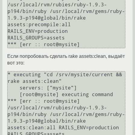
/usr/local/rvm/rubies/ruby-1.9.3-
p194/bin/ruby /usr/local/rvm/gems/ruby-
1.9.3-p194@global/bin/rake 
assets:precompile:all 
RAILS_ENV=production 
RAILS_GROUPS=assets

Если попробовать сделать rake assets:clean, выдаёт
вот это:
* executing "cd /srv/mysite/current && 
rake assets:clean"

    servers: ["mysite"]

    [root@mysite] executing command

*** [err :: root@mysite] 
/usr/local/rvm/rubies/ruby-1.9.3-
p194/bin/ruby /usr/local/rvm/gems/ruby-
1.9.3-p194@global/bin/rake 
assets:clean:all RAILS_ENV=production 
RAILS_GROUPS=assets
