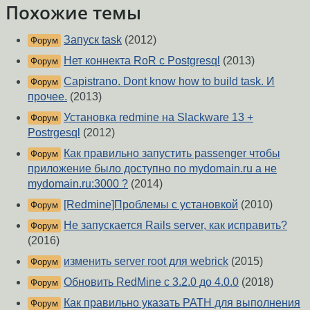
Похожие темы
Запуск task
(2012)
Форум
Нет коннекта RoR с Postgresql
(2013)
Форум
Capistrano. Dont know how to build task. И
Форум
прочее.
(2013)
Установка redmine на Slackware 13 +
Форум
Postrgesql
(2012)
Как правильно запустить passenger чтобы
Форум
приложение было доступно по mydomain.ru а не
mydomain.ru:3000 ?
(2014)
[Redmine]Проблемы с установкой
(2010)
Форум
Не запускается Rails server, как исправить?
Форум
(2016)
изменить server root для webrick
(2015)
Форум
Обновить RedMine c 3.2.0 до 4.0.0
(2018)
Форум
Как правильно указать PATH для выполнения
Форум