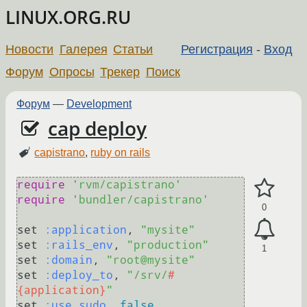
LINUX.ORG.RU
Новости
Галерея
Статьи
Регистрация
-
Вход
Форум
Опросы
Трекер
Поиск
Форум
—
Development
cap deploy
capistrano
,
ruby on rails
require
'rvm/capistrano'
require
'bundler/capistrano'
0
set 
:application
, 
"mysite"
set 
:rails_env
, 
"production"
1
set 
:domain
, 
"root@mysite"
set 
:deploy_to
, 
"/srv/
#
{application}
"
set 
:use_sudo
, 
false