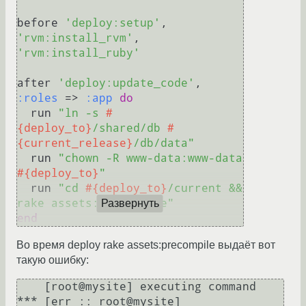
before 
'deploy:setup'
, 
'rvm:install_rvm'
, 
'rvm:install_ruby'
after 
'deploy:update_code'
, 
:roles
 => 
:app
do
  run 
"ln -s 
#
{deploy_to}
/shared/db 
#
{current_release}
/db/data"
  run 
"chown -R www-data:www-data 
#{deploy_to}
"
  run 
"cd 
#{deploy_to}
/current && 
rake assets:precompile"
Развернуть
end
Во время deploy rake assets:precompile выдаёт вот
такую ошибку:
    [root@mysite] executing command

*** [err :: root@mysite] 