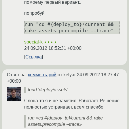
помоему первый вариант..
попробуй
run "cd #{deploy_to}/current && 
rake assets:precompile --trace"
special-k
★★★★
24.09.2012 18:52:31 +00:00
Ссылка
Ответ на:
комментарий
от kelyar
24.09.2012 18:27:47
+00:00
load 'deploy/assets'
Слона-то я и не заметил. Работает. Решение
полностью устраивает, всем спасибо.
run «cd #{deploy_to}/current && rake
assets:precompile --trace»