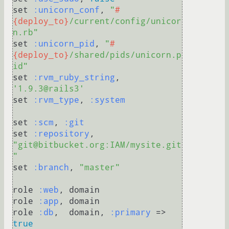
set 
:unicorn_conf
, 
"
#
{deploy_to}
/current/config/unicor
n.rb"
set 
:unicorn_pid
, 
"
#
{deploy_to}
/shared/pids/unicorn.p
id"
set 
:rvm_ruby_string
, 
'1.9.3@rails3'
set 
:rvm_type
, 
:system
set 
:scm
, 
:git
set 
:repository
, 
"git@bitbucket.org:IAM/mysite.git
"
set 
:branch
, 
"master"
role 
:web
, domain

role 
:app
, domain

role 
:db
,  domain, 
:primary
 => 
true