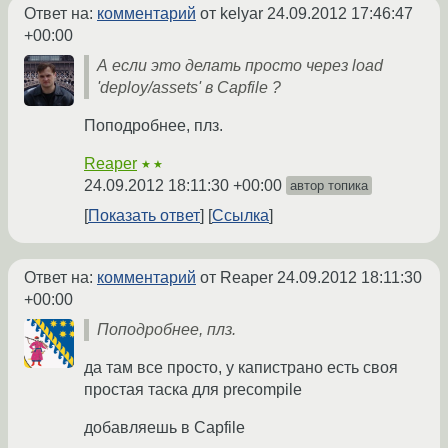
Ответ на:
комментарий
от kelyar
24.09.2012 17:46:47
+00:00
А если это делать просто через load
'deploy/assets' в Capfile ?
Поподробнее, плз.
Reaper
★★
24.09.2012 18:11:30 +00:00
автор топика
Показать ответ
Ссылка
Ответ на:
комментарий
от Reaper
24.09.2012 18:11:30
+00:00
Поподробнее, плз.
да там все просто, у капистрано есть своя
простая таска для precompile
добавляешь в Capfile