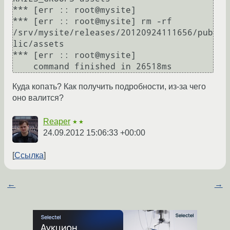
*** [err :: root@mysite] 

*** [err :: root@mysite] rm -rf 
/srv/mysite/releases/20120924111656/pub
lic/assets

*** [err :: root@mysite] 

Куда копать? Как получить подробности, из-за чего
оно валится?
Reaper
★★
24.09.2012 15:06:33 +00:00
Ссылка
←
→