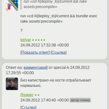
run «cd #{deploy_to}/current && rake
assets:precompile»
run «cd #{deploy_to}/current && bundle exec
rake assets:precompile»
?
kelyar
★★★★★
24.09.2012 17:32:38 +00:00
Показать ответ
Ссылка
Ответ на:
комментарий
от special-k
24.09.2012
17:29:55 +00:00
Без капистрано на хосте отрабатывает
нормально.
Reaper
★★
24.09.2012 17:40:40 +00:00
автор топика
Ссылка