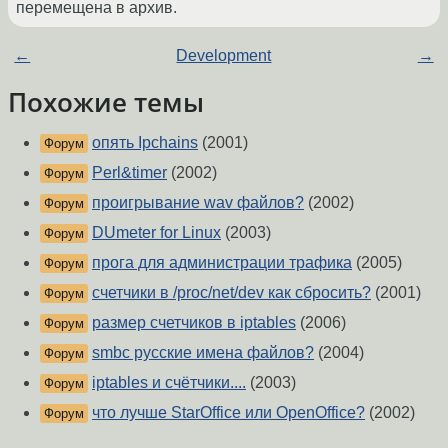
перемещена в архив.
←
Development
→
Похожие темы
опять Ipchains
(2001)
Форум
Perl&timer
(2002)
Форум
проигрывание wav файлов?
(2002)
Форум
DUmeter for Linux
(2003)
Форум
прога для администрации трафика
(2005)
Форум
счетчики в /proc/net/dev как сбросить?
(2001)
Форум
размер счетчиков в iptables
(2006)
Форум
smbc русские имена файлов?
(2004)
Форум
iptables и счётчики....
(2003)
Форум
что лучше StarOffice или OpenOffice?
(2002)
Форум