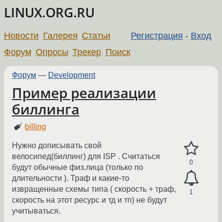
LINUX.ORG.RU
Новости
Галерея
Статьи
Регистрация
-
Вход
Форум
Опросы
Трекер
Поиск
Форум
—
Development
Пример реализации
биллинга
billing
Нужно дописывать свой
велосипед(биллинг) для ISP . Считаться
0
будут обычные физ.лица (только по
длительности ). Траф и какие-то
извращенные схемы типа ( скорость + траф,
1
скорость на этот ресурс и тд и тп) не будут
учитываться.