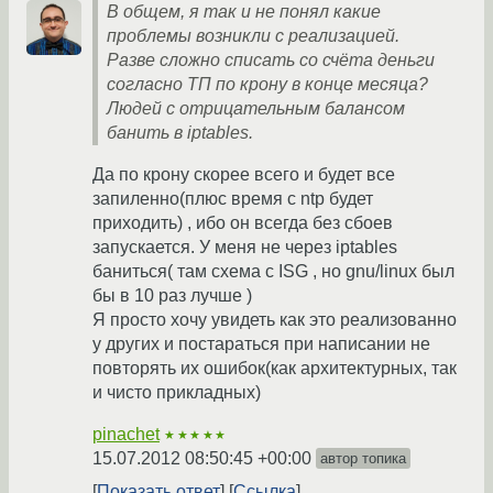
В общем, я так и не понял какие
проблемы возникли с реализацией.
Разве сложно списать со счёта деньги
согласно ТП по крону в конце месяца?
Людей с отрицательным балансом
банить в iptables.
Да по крону скорее всего и будет все
запиленно(плюс время с ntp будет
приходить) , ибо он всегда без сбоев
запускается. У меня не через iptables
баниться( там схема с ISG , но gnu/linux был
бы в 10 раз лучше )
Я просто хочу увидеть как это реализованно
у других и постараться при написании не
повторять их ошибок(как архитектурных, так
и чисто прикладных)
pinachet
★★★★★
15.07.2012 08:50:45 +00:00
автор топика
Показать ответ
Ссылка