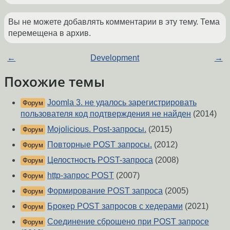
Вы не можете добавлять комментарии в эту тему. Тема
перемещена в архив.
←
Development
→
Похожие темы
Joomla 3. не удалось зарегистрировать
Форум
пользователя код подтверждения не найден
(2014)
Mojolicious. Post-запросы.
(2015)
Форум
Повторные POST запросы.
(2012)
Форум
Целостность POST-запроса
(2008)
Форум
http-запрос POST
(2007)
Форум
Формирование POST запроса
(2005)
Форум
Брокер POST запросов с хедерами
(2021)
Форум
Соединение сброшено при POST запросе
Форум