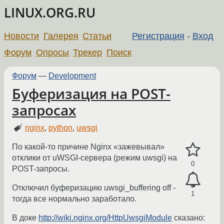
LINUX.ORG.RU
Новости
Галерея
Статьи
Регистрация
-
Вход
Форум
Опросы
Трекер
Поиск
Форум
—
Development
Буферизация на POST-
запросах
nginx
,
python
,
uwsgi
По какой-то причине Nginx «зажевывал»
отклики от uWSGI-сервера (режим uwsgi) на
0
POST-запросы.
Отключил буферизацию uwsgi_buffering off -
1
тогда все нормально заработало.
В доке
http://wiki.nginx.org/HttpUwsgiModule
сказано: