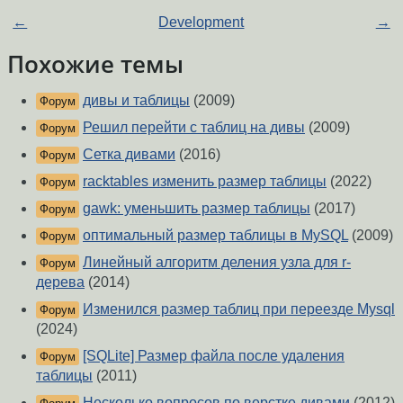
←
Development
→
Похожие темы
дивы и таблицы
(2009)
Форум
Решил перейти с таблиц на дивы
(2009)
Форум
Сетка дивами
(2016)
Форум
racktables изменить размер таблицы
(2022)
Форум
gawk: уменьшить размер таблицы
(2017)
Форум
оптимальный размер таблицы в MySQL
(2009)
Форум
Линейный алгоритм деления узла для r-
Форум
дерева
(2014)
Изменился размер таблиц при переезде Mysql
Форум
(2024)
[SQLite] Размер файла после удаления
Форум
таблицы
(2011)
Несколько вопросов по верстке дивами
(2012)