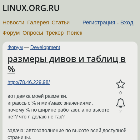
LINUX.ORG.RU
Новости
Галерея
Статьи
Регистрация
-
Вход
Форум
Опросы
Трекер
Поиск
Форум
—
Development
размеры дивов и таблиц в
%
http://78.46.229.98/
0
вот демка моей разметки.
играюсь с % и мин\макс значениями.
почему % по ширине работают, а по высоте
2
нет? что я делаю не так?
задача: автозаполнение по высоте всей доступной
страницы.