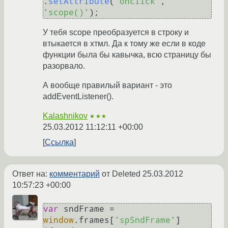
.
setAttribute
(
'onclick'
, 
'scope()'
У тебя scope преобразуется в строку и
втыкается в хтмл. Да к тому же если в коде
функции была бы кавычка, всю страницу бы
разорвало.
А вообще правилый вариант - это
addEventListener().
Kalashnikov
★★★
25.03.2012 11:12:11 +00:00
Ссылка
Ответ на:
комментарий
от Deleted
25.03.2012
10:57:23 +00:00
var
 sndFrame = 
window
.
frames
[
'spSndFrame'