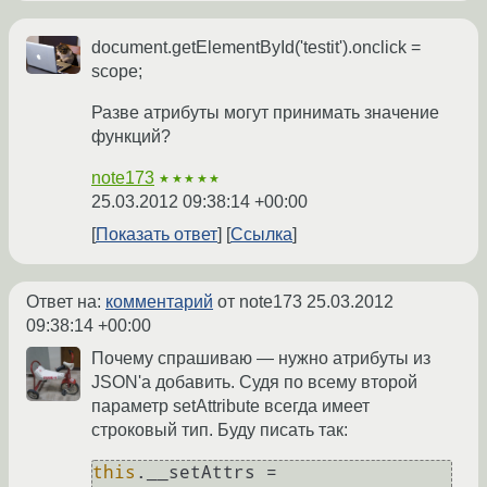
document.getElementById('testit').onclick =
scope;
Разве атрибуты могут принимать значение
функций?
note173
★★★★★
25.03.2012 09:38:14 +00:00
Показать ответ
Ссылка
Ответ на:
комментарий
от note173
25.03.2012
09:38:14 +00:00
Почему спрашиваю — нужно атрибуты из
JSON'а добавить. Судя по всему второй
параметр setAttribute всегда имеет
строковый тип. Буду писать так:
this
.
__setAttrs
 = 