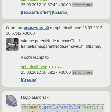
25.03.2012 10:57:42 +00:00
автор топика
Показать ответ
Ссылка
Ответ на:
комментарий
от sphericalhorse
25.03.2012
10:57:42 +00:00
s/frame.parentNode.removeChild
frame/frame.parentNode.removeChild(frame)/
// coffeescript fix
sphericalhorse
★★★★★
25.03.2012 10:58:27 +00:00
автор топика
Ссылка
Надо было так:
document
.
getElementById
(
'testit'
)