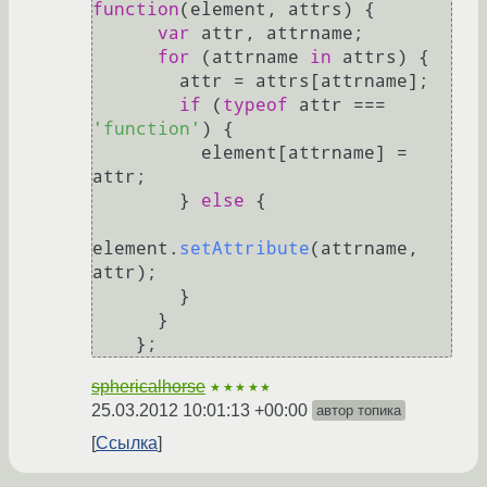
function
(
element, attrs
) {

var
 attr, attrname;

for
 (attrname 
in
 attrs) {

        attr = attrs[attrname];

if
 (
typeof
 attr === 
'function'
) {

          element[attrname] = 
attr;

        } 
else
 {

element.
setAttribute
(attrname, 
attr);

        }

      }

    };
sphericalhorse
★★★★★
25.03.2012 10:01:13 +00:00
автор топика
Ссылка