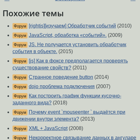
Похожие темы
[rightjs][изучаем] Обработчик событий
(2010)
Форум
JavaScript, обработка «событий».
(2009)
Форум
JS. Не получается установить обработчик
Форум
события в объекте.
(2015)
[js] Как в фоксе предполагается проверять
Форум
существование свойств?
(2011)
Странное поведение button
(2014)
Форум
dojo проблема подключения
(2007)
Форум
Как построить график функции кусочно-
Форум
заданного вида?
(2018)
Почему event `mouseenter ` выдаётся при
Форум
движении внутри элемента?
(2013)
XML + JavaScript
(2008)
Форум
Некорректное связывание данных в ангуларе
Форум