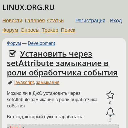
LINUX.ORG.RU
Новости
Галерея
Статьи
Регистрация
-
Вход
Форум
Опросы
Трекер
Поиск
Форум
—
Development
Установить через
setAttribute замыкание в
роли обработчика события
javascript
,
замыкания
Можно ли в ДжС установить через
setAttribute замыкание в роли обработчика
0
события
Вот код, который нужно заработать:
2
<
html
>