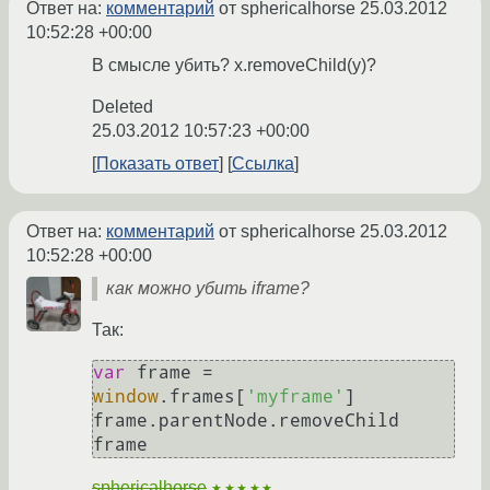
Ответ на:
комментарий
от sphericalhorse
25.03.2012
10:52:28 +00:00
В смысле убить? x.removeChild(y)?
Deleted
25.03.2012 10:57:23 +00:00
Показать ответ
Ссылка
Ответ на:
комментарий
от sphericalhorse
25.03.2012
10:52:28 +00:00
как можно убить iframe?
Так:
var
 frame = 
window
.
frames
[
'myframe'
]

frame.
parentNode
.
removeChild
frame
sphericalhorse
★★★★★