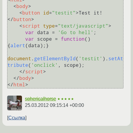
<
body
>
<
button
id
=
"testit"
>
Test it!
</
button
>
<
script
type
=
"text/javascript"
>
var
 data = 
'Go to hell'
;

var
 scope = 
function
(
) 
{
alert
(data);}

document
.
getElementById
(
'testit'
).
setAt
tribute
(
'onclick'
, scope);

</
script
>
</
body
>
</
html
>
sphericalhorse
★★★★★
25.03.2012 09:15:14 +00:00
Ссылка