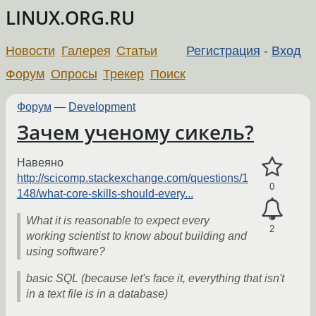
LINUX.ORG.RU
Новости
Галерея
Статьи
Регистрация
-
Вход
Форум
Опросы
Трекер
Поиск
Форум
—
Development
Зачем ученому сикель?
Навеяно
http://scicomp.stackexchange.com/questions/1
0
148/what-core-skills-should-every...
What it is reasonable to expect every
2
working scientist to know about building and
using software?
basic SQL (because let's face it, everything that isn't
in a text file is in a database)