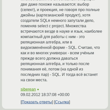
две даже похоже называются: выбор
(селект), и проекция, не говоря про полные
джойны (картезианский продукт), хотя
создатели SQLя немного запутали дело,
поменяв select с project. Множества
встречаются везде в науке и язык, наиболее
компактный для работы с ним - это
реляционная алгебра, или в
видоизменённой форме - SQL. Считаю, что
как и во многих универах - всем учёным
прежде всего должна даваться
реляционная алгебра, и только после
понимания её, потом (на одной из
последних пар) - SQL. И тогда всё встанет
на свои места.
siberean
★
09.02.2012 18:37:08 +00:00
Показать ответы
Ссылка