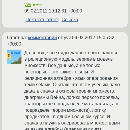
yvv
★★☆
09.02.2012 19:12:31 +00:00
Показать ответ
Ссылка
Ответ на:
комментарий
от yvv
09.02.2012 19:05:32
+00:00
Да вообще все виды данных вписываются
в реляционную модель, вернее в модель
множеств. Все данные, а не только
некоторые - это какие-то setы. И
реляционная алгебра - язык оперирования
теми setами. Считаю, что всем учёным надо
давать сначала основы теории множеств,
диаграммы Вейна, логики первого порядка,
кванторы (не в подразделе матанализа, а в
подразделе теории множеств), логику
предикатов - в одном большом курсе. И
сначала научить оперировать множествами
на языке алгебры (в терминах сигм,