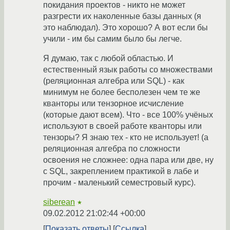
покидания проектов - никто не может
разгрести их наколенные базы данных (я
это наблюдал). Это хорошо? А вот если бы
учили - им бы самим было бы легче.
Я думаю, так с любой областью. И
естественный язык работы со множествами
(реляционная алгебра или SQL) - как
минимум не более бесполезен чем те же
кванторы или тензорное исчисление
(которые дают всем). Что - все 100% учёных
используют в своей работе кванторы или
тензоры? Я знаю тех - кто не использует! (а
реляционная алгебра по сложности
освоения не сложнее: одна пара или две, ну
с SQL, закреплением практикой в лабе и
прочим - маленький семестровый курс).
siberean
★
09.02.2012 21:02:44 +00:00
Показать ответы
Ссылка