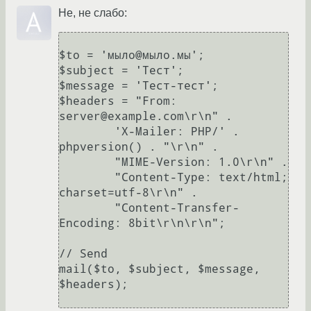
Не, не слабо:
$to = 'мыло@мыло.мы'; 

$subject = 'Тест'; 

$message = 'Тест-тест'; 

$headers = "From: 
server@example.com\r\n" . 

        'X-Mailer: PHP/' . 
phpversion() . "\r\n" . 

        "MIME-Version: 1.0\r\n" . 

        "Content-Type: text/html; 
charset=utf-8\r\n" . 

        "Content-Transfer-
Encoding: 8bit\r\n\r\n"; 

// Send 

mail($to, $subject, $message, 
$headers); 
