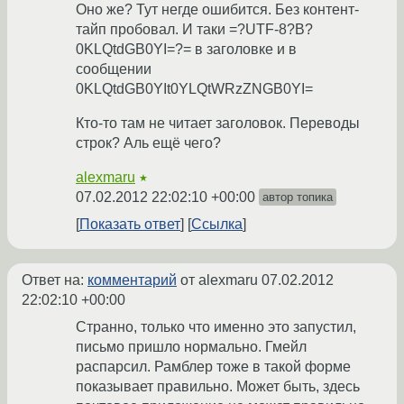
Оно же? Тут негде ошибится. Без контент-
тайп пробовал. И таки =?UTF-8?B?
0KLQtdGB0YI=?= в заголовке и в
сообщении
0KLQtdGB0YIt0YLQtWRzZNGB0YI=
Кто-то там не читает заголовок. Переводы
строк? Аль ещё чего?
alexmaru
★
07.02.2012 22:02:10 +00:00
автор топика
Показать ответ
Ссылка
Ответ на:
комментарий
от alexmaru
07.02.2012
22:02:10 +00:00
Странно, только что именно это запустил,
письмо пришло нормально. Гмейл
распарсил. Рамблер тоже в такой форме
показывает правильно. Может быть, здесь