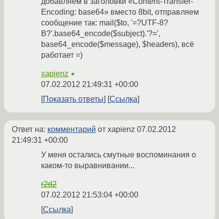
добавляем в заголовки «Content-Transfer-
Encoding: base64» вместо 8bit, отправляем
сообщение так: mail($to, '=?UTF-8?
B?'.base64_encode($subject).'?=',
base64_encode($message), $headers), всё
работает =)
xapienz
★
07.02.2012 21:49:31 +00:00
Показать ответы
Ссылка
Ответ на:
комментарий
от xapienz
07.02.2012
21:49:31 +00:00
У меня остались смутные воспоминания о
каком-то выравнивании...
r2d2
07.02.2012 21:53:04 +00:00
Ссылка