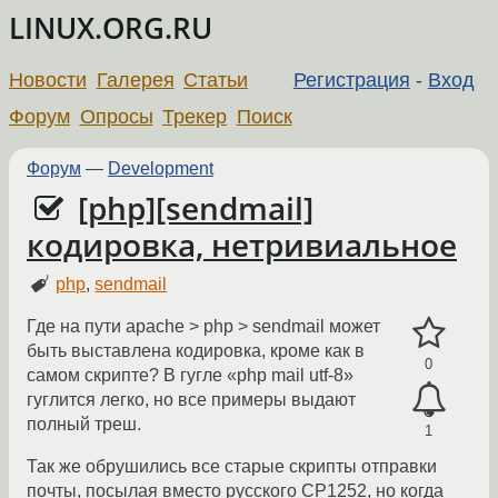
LINUX.ORG.RU
Новости
Галерея
Статьи
Регистрация
-
Вход
Форум
Опросы
Трекер
Поиск
Форум
—
Development
[php][sendmail]
кодировка, нетривиальное
php
,
sendmail
Где на пути apache > php > sendmail может
быть выставлена кодировка, кроме как в
0
самом скрипте? В гугле «php mail utf-8»
гуглится легко, но все примеры выдают
полный треш.
1
Так же обрушились все старые скрипты отправки
почты, посылая вместо русского CP1252, но когда