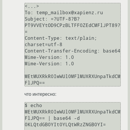
<...>

To: temp_mailbox@xapienz.ru

Subject: =?UTF-8?B?
PT9VVEYtOD9CPzBLTFF0ZEdCMFlJPT89?
=

Content-Type: text/plain; 
charset=utf-8

Content-Transfer-Encoding: base64

Mime-Version: 1.0

Mime-Version: 1.0

MEtMUXRkR0IwWUl0MFlMUXRXUnpaTkdCM
что интересно:
$ echo 
MEtMUXRkR0IwWUl0MFlMUXRXUnpaTkdCM
FlJPQ== | base64 -d

0KLQtdGB0YIt0YLQtWRzZNGB0YI=
