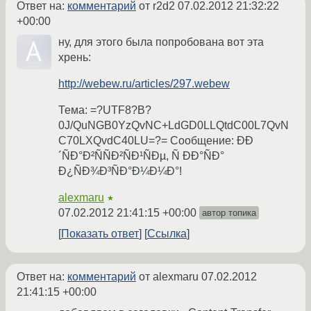
Ответ на:
комментарий
от r2d2
07.02.2012 21:32:22
+00:00
ну, для этого была попробована вот эта
хрень:
http://webew.ru/articles/297.webew
Тема: =?UTF8?B?
0J/QuNGB0YzQvNC+LdGD0LLQtdC00L7QvN
C70LXQvdC40LU=?= Сообщение: ÐÐ
´ÑÐ°Ð²ÑÑÐ²ÑÐ¹ÑÐµ, Ñ ÐÐ°ÑÐ°
Ð¿ÑÐ¾Ð³ÑÐ°Ð¼Ð¼Ð°!
alexmaru
★
07.02.2012 21:41:15 +00:00
автор топика
Показать ответ
Ссылка
Ответ на:
комментарий
от alexmaru
07.02.2012
21:41:15 +00:00