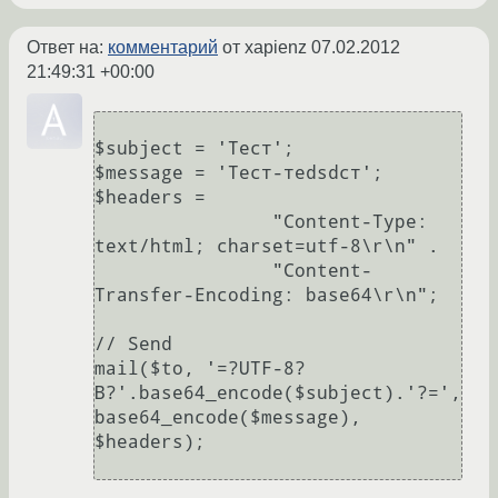
Ответ на:
комментарий
от xapienz
07.02.2012
21:49:31 +00:00
$subject = 'Тест'; 

$message = 'Тест-теdsdст'; 

$headers =  

	        "Content-Type: 
text/html; charset=utf-8\r\n" . 

	        "Content-
Transfer-Encoding: base64\r\n"; 

// Send 

mail($to, '=?UTF-8?
B?'.base64_encode($subject).'?=', 
base64_encode($message), 
$headers);
