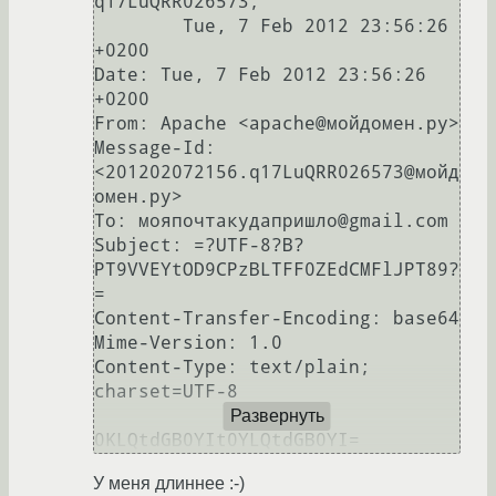
q17LuQRR026573;

	Tue, 7 Feb 2012 23:56:26 
+0200

Date: Tue, 7 Feb 2012 23:56:26 
+0200

From: Apache <apache@мойдомен.ру>

Message-Id: 
<201202072156.q17LuQRR026573@мойд
омен.ру>

To: мояпочтакудапришло@gmail.com

Subject: =?UTF-8?B?
PT9VVEYtOD9CPzBLTFF0ZEdCMFlJPT89?
=

Content-Transfer-Encoding: base64 

Mime-Version: 1.0

Content-Type: text/plain; 
charset=UTF-8

Развернуть
У меня длиннее :-)