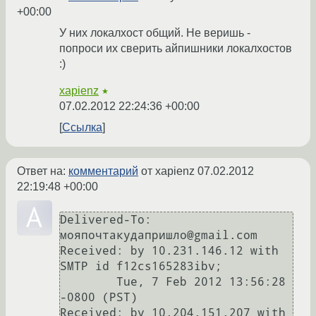
+00:00
У них локалхост общий. Не веришь -
попроси их сверить айпишники локалхостов
:)
xapienz
★
07.02.2012 22:24:36 +00:00
Ссылка
Ответ на:
комментарий
от xapienz
07.02.2012
22:19:48 +00:00
Delivered-To: 
мояпочтакудапришло@gmail.com

Received: by 10.231.146.12 with 
SMTP id f12cs165283ibv;

        Tue, 7 Feb 2012 13:56:28 
-0800 (PST)

Received: by 10.204.151.207 with 