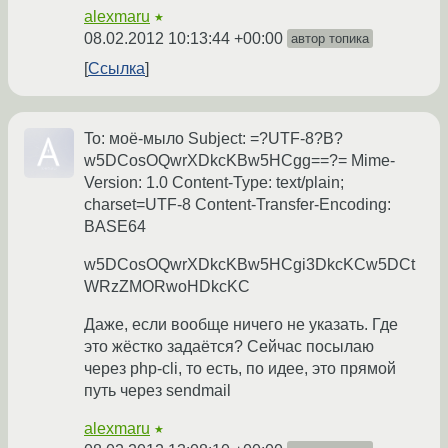
alexmaru
★
08.02.2012 10:13:44 +00:00
автор топика
Ссылка
To: моё-мыло Subject: =?UTF-8?B?
w5DCosOQwrXDkcKBw5HCgg==?= Mime-
Version: 1.0 Content-Type: text/plain;
charset=UTF-8 Content-Transfer-Encoding:
BASE64
w5DCosOQwrXDkcKBw5HCgi3DkcKCw5DCt
WRzZMORwoHDkcKC
Даже, если вообще ничего не указать. Где
это жёстко задаётся? Сейчас посылаю
через php-cli, то есть, по идее, это прямой
путь через sendmail
alexmaru
★