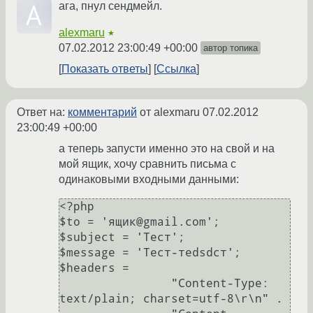
ага, пнул сендмейл.
alexmaru
★
07.02.2012 23:00:49 +00:00
автор топика
Показать ответы
Ссылка
Ответ на:
комментарий
от alexmaru
07.02.2012
23:00:49 +00:00
а теперь запусти именно это на свой и на
мой ящик, хочу сравнить письма с
одинаковыми входными данными:
<?php

$to = 'ящик@gmail.com';

$subject = 'Тест';

$message = 'Тест-теdsdст';

$headers =

                "Content-Type: 
text/plain; charset=utf-8\r\n" .
