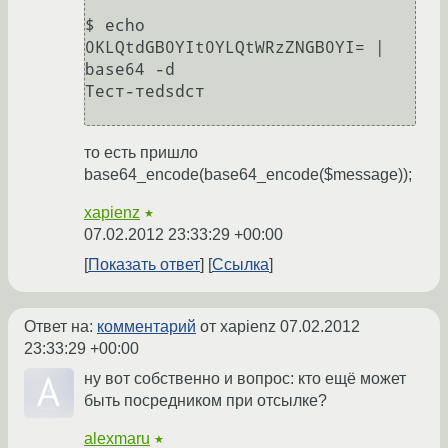
$ echo 
0KLQtdGB0YIt0YLQtWRzZNGB0YI= | 
base64 -d

Тест-теdsdст

то есть пришло
base64_encode(base64_encode($message));
xapienz
★
07.02.2012 23:33:29 +00:00
Показать ответ
Ссылка
Ответ на:
комментарий
от xapienz
07.02.2012
23:33:29 +00:00
ну вот собственно и вопрос: кто ещё может
быть посредником при отсылке?
alexmaru
★