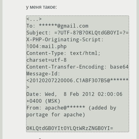
у меня такое:
<...>

To: ******@gmail.com

Subject: =?UTF-8?B?0KLQtdGB0YI=?=

X-PHP-Originating-Script: 
1004:mail.php

Content-Type: text/html; 
charset=utf-8

Content-Transfer-Encoding: base64

Message-Id: 
<20120207220006.C1ABF307B5@******
>

Date: Wed,  8 Feb 2012 02:00:06 
+0400 (MSK)

From: apache@****** (added by 
portage for apache)
