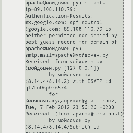
apache@мойдомен.ру) client-
ip=89.108.110.79;

Authentication-Results: 
mx.google.com; spf=neutral 
(google.com: 89.108.110.79 is 
neither permitted nor denied by 
best guess record for domain of 
apache@мойдомен.ру) 
smtp.mail=apache@мойдомен.ру

Received: from мойдомен.ру 
(мойдомен.ру [127.0.0.1])

	by мойдомен.ру 
(8.14.4/8.14.2) with ESMTP id 
q17LuQ6p026574

	for 
<мояпочтакудапришло@gmail.com>; 
Tue, 7 Feb 2012 23:56:26 +0200

Received: (from apache@localhost)

	by мойдомен.ру 
(8.14.4/8.14.4/Submit) id 