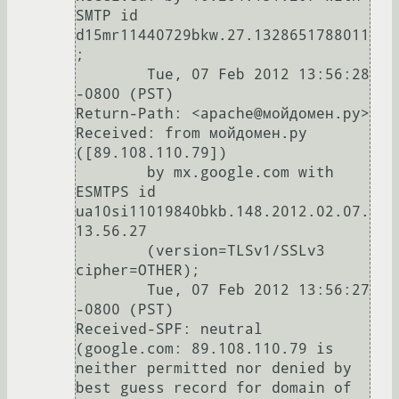
SMTP id 
d15mr11440729bkw.27.1328651788011
;

        Tue, 07 Feb 2012 13:56:28 
-0800 (PST)

Return-Path: <apache@мойдомен.ру>

Received: from мойдомен.ру 
([89.108.110.79])

        by mx.google.com with 
ESMTPS id 
ua10si11019840bkb.148.2012.02.07.
13.56.27

        (version=TLSv1/SSLv3 
cipher=OTHER);

        Tue, 07 Feb 2012 13:56:27 
-0800 (PST)

Received-SPF: neutral 
(google.com: 89.108.110.79 is 
neither permitted nor denied by 
best guess record for domain of 