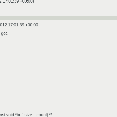
2 17:01:39 +00:00
)
2012 17:01:39 +00:00
я gcc
onst void *buf, size_t count) */