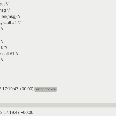
ut */
msg */
 len(msg) */
yscall #4 */
*/
 */
 0 */
scall #1 */
*/
2 17:19:47 +00:00
)
автор топика
2 17:19:47 +00:00