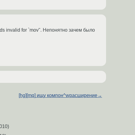
nds invalid for `mov". Непонятно зачем было
[hg][mq] ищу компон^wрасширение
→
010)