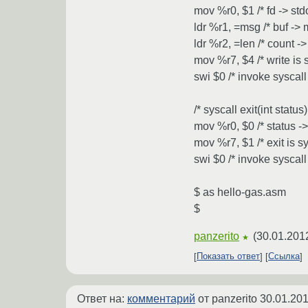
mov %r0, $1 /* fd -> stdo
ldr %r1, =msg /* buf -> 
ldr %r2, =len /* count ->
mov %r7, $4 /* write is s
swi $0 /* invoke syscall 
/* syscall exit(int status)
mov %r0, $0 /* status ->
mov %r7, $1 /* exit is sy
swi $0 /* invoke syscall 
$ as hello-gas.asm
$
panzerito
(
30.01.201
★
Показать ответ
Ссылка
Ответ на:
комментарий
от panzerito
30.01.201