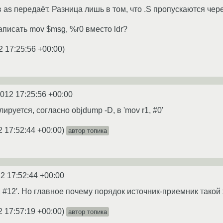
в as передаёт. Разница лишь в том, что .S пропускаются че
аписать mov $msg, %r0 вместо ldr?
2 17:25:56 +00:00
)
2012 17:25:56 +00:00
лируется, согласно objdump -D, в 'mov r1, #0'
2 17:52:44 +00:00
)
автор топика
2 17:52:44 +00:00
 r2, #12'. Но главное почему порядок источник-приемник такой ж
2 17:57:19 +00:00
)
автор топика