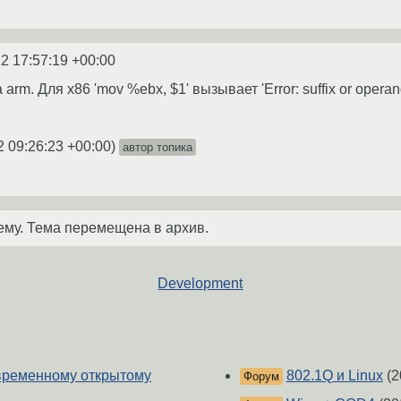
2 17:57:19 +00:00
rm. Для x86 'mov %ebx, $1' вызывает 'Error: suffix or opera
2 09:26:23 +00:00
)
автор топика
ему. Тема перемещена в архив.
Development
временному открытому
802.1Q и Linux
(2
Форум