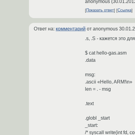
anonymous
(
30.01.201
Показать ответ
Ссылка
Ответ на:
комментарий
от anonymous
30.01.
.s, .S - кажется это дл
$ cat hello-gas.asm
.data
msg:
.ascii «Hello, ARM!\n»
len = . - msg
.text
.globl _start
_start:
/* syscall write(int fd, c