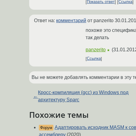
Показать ответ
Ссылка
Ответ на:
комментарий
от panzerito
30.01.201
похоже это специфика a
так делать
panzerito
(
31.01.201
★
Ссылка
Вы не можете добавлять комментарии в эту т
Кросс-компиляция (gcc) из Windows под
←
архитектуру Sparc
Похожие темы
Адаптировать исходник MASM к со
Форум
ассемблеру
(2020)