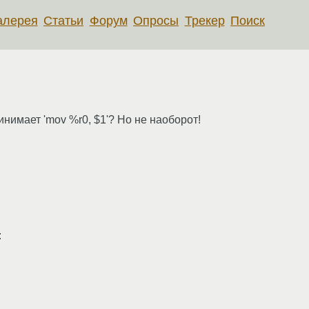
алерея
Статьи
Форум
Опросы
Трекер
Поиск
инимает 'mov %r0, $1'? Но не наоборот!
: