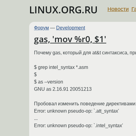
LINUX.ORG.RU
Новости
Г
Форум
—
Development
gas, 'mov %r0, $1'
Почему gas, который для at&t синтаксиса, пр
$ grep intel_syntax *.asm
$
$ as --version
GNU as 2.16.91 20051213
Пробовал изменить поведение директивами
Error: unknown pseudo-op: `.att_syntax'
...
Error: unknown pseudo-op: `.intel_syntax'