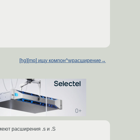
[hg][mq] ищу компон^wрасширение
→
меют расширения .s и .S