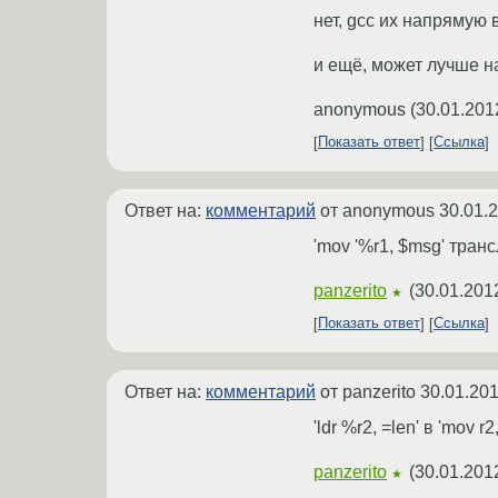
нет, gcc их напрямую 
и ещё, может лучше н
anonymous
(
30.01.201
Показать ответ
Ссылка
Ответ на:
комментарий
от anonymous
30.01.
'mov '%r1, $msg' транс
panzerito
(
30.01.201
★
Показать ответ
Ссылка
Ответ на:
комментарий
от panzerito
30.01.201
'ldr %r2, =len' в 'mov
panzerito
(
30.01.201
★