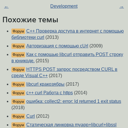
←
Development
→
Похожие темы
С++ Проверка доступа в интернет с помощью
Форум
библиотеки curl
(2013)
Авторизация с помощью cUrl
(2009)
Форум
Как c помощью libcurl отправить POST строку
Форум
в юникоде.
(2015)
HTTPS POST запрос посредством CURL в
Форум
среде Visual C++
(2017)
libcurl кракозябры
(2017)
Форум
c++ curl Работа с https
(2014)
Форум
ошибка: collect2: error: ld returned 1 exit status
Форум
(2018)
Curl
(2012)
Форум
Статическая линковка myapp+libcurl+libssl
Форум