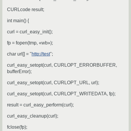
CURLcode result;
int main() {
curl = curl_easy_init();
fp = fopen(tmp, «wb»);
char url[] = "
http://test
";
curl_easy_setopt(curl, CURLOPT_ERRORBUFFER,
bufferError);
curl_easy_setopt(curl, CURLOPT_URL, url);
curl_easy_setopt(curl, CURLOPT_WRITEDATA, fp);
result = curl_easy_perform(curl);
curl_easy_cleanup(curl);
fclose(fp);