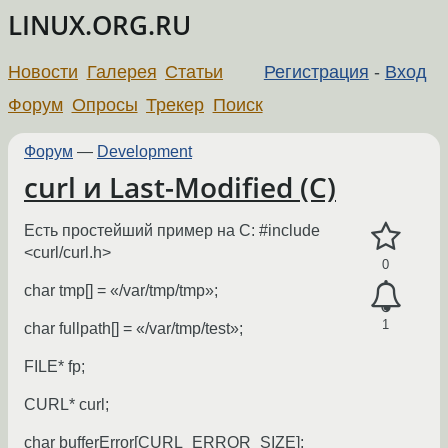
LINUX.ORG.RU
Новости
Галерея
Статьи
Регистрация
-
Вход
Форум
Опросы
Трекер
Поиск
Форум
—
Development
curl и Last-Modified (C)
Есть простейший пример на C: #include
<curl/curl.h>
0
char tmp[] = «/var/tmp/tmp»;
1
char fullpath[] = «/var/tmp/test»;
FILE* fp;
CURL* curl;
char bufferError[CURL_ERROR_SIZE];