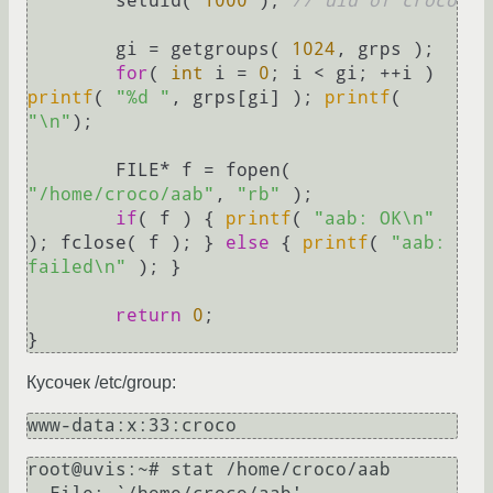
	setuid( 
1000
 ); 
// uid of croco
	gi = getgroups( 
1024
, grps );

for
( 
int
 i = 
0
; i < gi; ++i ) 
printf
( 
"%d "
, grps[gi] ); 
printf
( 
"\n"
);

	FILE* f = fopen( 
"/home/croco/aab"
, 
"rb"
 );

if
( f ) { 
printf
( 
"aab: OK\n"
); fclose( f ); } 
else
 { 
printf
( 
"aab: 
failed\n"
 ); }

return
0
;

Кусочек /etc/group:
www-data:x:33:croco
root@uvis:~# stat /home/croco/aab
