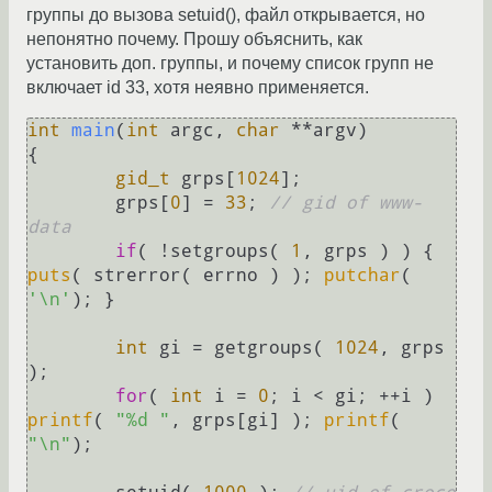
группы до вызова setuid(), файл открывается, но
непонятно почему. Прошу объяснить, как
установить доп. группы, и почему список групп не
включает id 33, хотя неявно применяется.
int
main
(
int
 argc, 
char
 **argv)
{

gid_t
 grps[
1024
];

	grps[
0
] = 
33
; 
// gid of www-
data
if
( !setgroups( 
1
, grps ) ) { 
puts
( strerror( errno ) ); 
putchar
( 
'\n'
); }

int
 gi = getgroups( 
1024
, grps 
);

for
( 
int
 i = 
0
; i < gi; ++i ) 
printf
( 
"%d "
, grps[gi] ); 
printf
( 
"\n"
);
