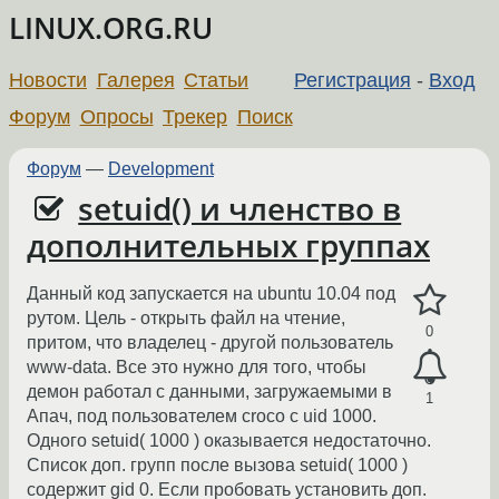
LINUX.ORG.RU
Новости
Галерея
Статьи
Регистрация
-
Вход
Форум
Опросы
Трекер
Поиск
Форум
—
Development
setuid() и членство в
дополнительных группах
Данный код запускается на ubuntu 10.04 под
рутом. Цель - открыть файл на чтение,
0
притом, что владелец - другой пользователь
www-data. Все это нужно для того, чтобы
демон работал с данными, загружаемыми в
1
Апач, под пользователем croco c uid 1000.
Одного setuid( 1000 ) оказывается недостаточно.
Список доп. групп после вызова setuid( 1000 )
содержит gid 0. Если пробовать установить доп.