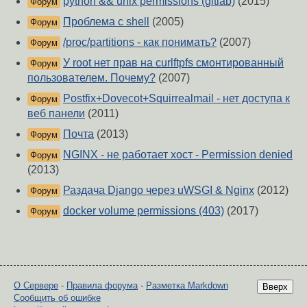
python && unix permissions (gitlab)
(2015)
Форум
Проблема с shell
(2005)
Форум
/proc/partitions - как понимать?
(2007)
Форум
У root нет прав на curlftpfs смонтированный
Форум
пользователем. Почему?
(2007)
Postfix+Dovecot+Squirrealmail - нет доступа к
Форум
веб панели
(2011)
Почта
(2013)
Форум
NGINX - не работает хост - Permission denied
Форум
(2013)
Раздача Django через uWSGI & Nginx
(2012)
Форум
docker volume permissions (403)
(2017)
Форум
О Сервере
-
Правила форума
-
Разметка Markdown
Вверх
Сообщить об ошибке