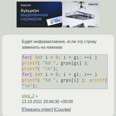
Будет информативнее, если эту строку
заменить на нижнюю
for
( 
int
 i = 
0
; i < gi; ++i ) 
printf
( 
"%d "
, grps[gi] ); 
printf
( 
"\n"
for
( 
int
 i = 
0
; i < gi; i++ ) 
printf
( 
"%d "
, grps[i] ); 
printf
( 
"\n"
oleg_2
★
13.10.2011 20:46:30 +00:00
Показать ответ
Ссылка