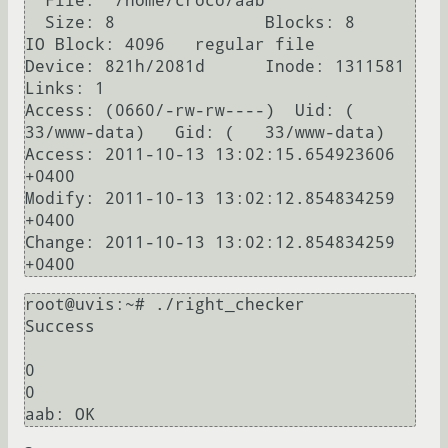
  File: `/home/croco/aab'

  Size: 8               Blocks: 8          
IO Block: 4096   regular file

Device: 821h/2081d      Inode: 1311581     
Links: 1

Access: (0660/-rw-rw----)  Uid: (   
33/www-data)   Gid: (   33/www-data)

Access: 2011-10-13 13:02:15.654923606 
+0400

Modify: 2011-10-13 13:02:12.854834259 
+0400

Change: 2011-10-13 13:02:12.854834259 
root@uvis:~# ./right_checker

Success

0

0
