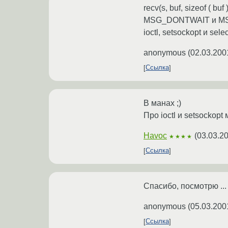
recv(s, buf, sizeof ( bu
MSG_DONTWAIT и MSG_
ioctl, setsockopt и s
anonymous
(
02.03.200
Ссылка
В манах ;)
Про ioctl и setsockop
Havoc
(
03.03.2
★★★★
Ссылка
Спасибо, посмотрю ...
anonymous
(
05.03.200
Ссылка