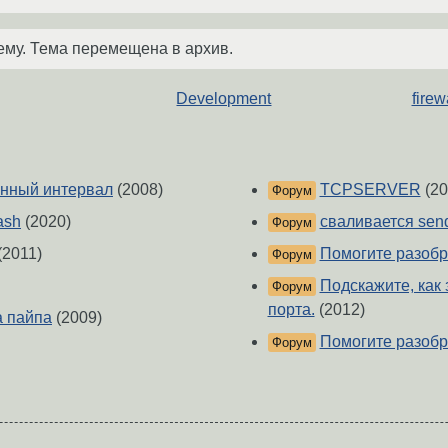
ему. Тема перемещена в архив.
Development
fire
данный интервал
(2008)
TCPSERVER
(20
Форум
ash
(2020)
сваливается send
Форум
(2011)
Помогите разобра
Форум
Подскажите, как
Форум
порта.
(2012)
а пайпа
(2009)
Помогите разобр
Форум