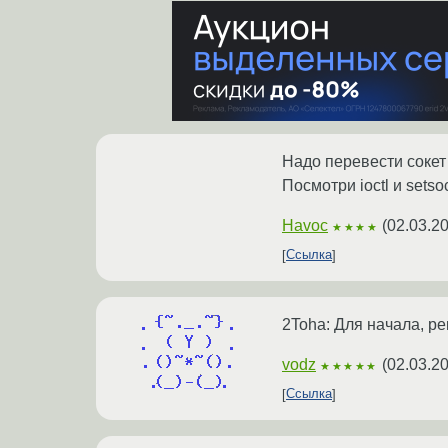
Надо перевести соке
Посмотри ioctl и setso
Havoc
(
02.03.2
★★★★
Ссылка
2Toha: Для начала, р
vodz
(
02.03.2
★★★★★
Ссылка