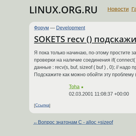
LINUX.ORG.RU
Новости
Г
Форум
—
Development
SOKETS recv () подскаж
Я пока только начинаю, по-этому простите з
проверки на наличие соединения if( connect( ....
данные : recv(s, buf, sizeof ( buf ) , 0); // н
Подскажите как можно обойти эту проблему (
Toha
★
02.03.2001 11:08:37 +00:00
Ссылка
←
Вопрос знатонам C - alloc +sizeof