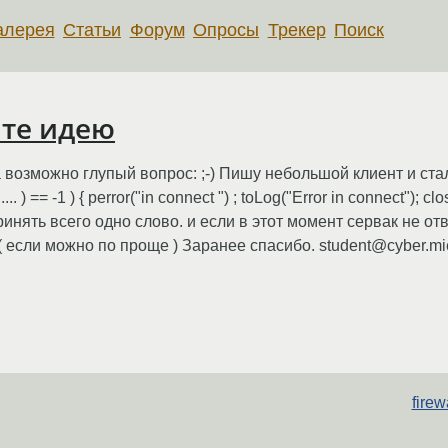
алерея
Статьи
Форум
Опросы
Трекер
Поиск
ите идею
а возможно глупый вопрос: ;-) Пишу небольшой клиент и ста
 ) == -1 ) { perror("in connect ") ; toLog("Error in connect"); cl
адо принять всего одно слово. и если в этот момент сервак не от
 если можно по проще ) Заранее спасибо. student@cyber.mi
fire