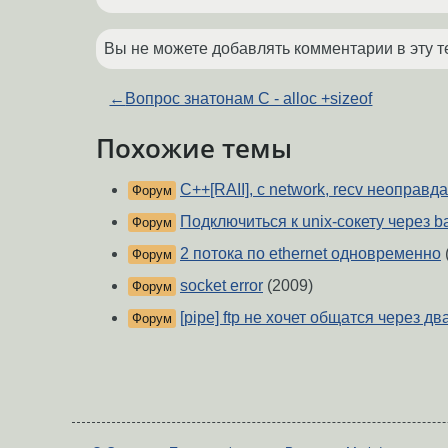
Вы не можете добавлять комментарии в эту т
←
Вопрос знатонам C - alloc +sizeof
Похожие темы
C++[RAII], c network, recv неоправ
Форум
Подключиться к unix-сокету через b
Форум
2 потока по ethernet одновременно
Форум
socket error
(2009)
Форум
[pipe] ftp не хочет общатся через дв
Форум