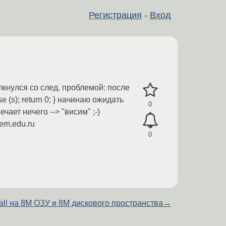
Регистрация
-
Вход
лкнулся со след. проблемой: после
ose (s); return 0; } начинаю ожидать
0
вечает ничего --> "висим" ;-)
em.edu.ru
0
wall на 8М ОЗУ и 8М дискового пространства
→