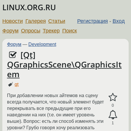
LINUX.ORG.RU
Новости
Галерея
Статьи
Регистрация
-
Вход
Форум
Опросы
Трекер
Поиск
Форум
—
Development
[Qt]
QGraphicsScene\QGraphicsIt
em
qt
При добавлении новых айтемов на сцену
всегда получается, что новый элемент будет
0
перекрывать все предыдущие при его
наведении на них (т.е. он имеет уровень
выше). Вопрос: есть ли способ изменять эти
1
уровни? Грубо говоря хочу реализовать