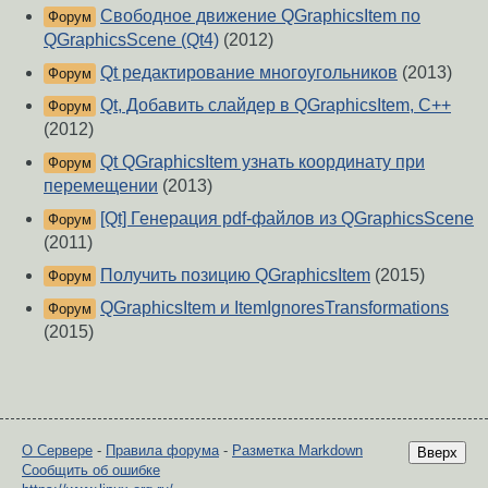
Свободное движение QGraphicsItem по
Форум
QGraphicsScene (Qt4)
(2012)
Qt редактирование многоугольников
(2013)
Форум
Qt, Добавить слайдер в QGraphicsItem, C++
Форум
(2012)
Qt QGraphicsItem узнать координату при
Форум
перемещении
(2013)
[Qt] Генерация pdf-файлов из QGraphicsScene
Форум
(2011)
Получить позицию QGraphicsItem
(2015)
Форум
QGraphicsItem и ItemIgnoresTransformations
Форум
(2015)
О Сервере
-
Правила форума
-
Разметка Markdown
Вверх
Сообщить об ошибке