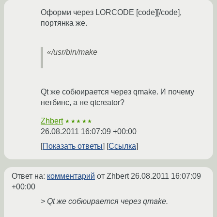
Оформи через LORCODE [code][/code],
портянка же.
«/usr/bin/make
Qt же собюирается через qmake. И почему
нетбинс, а не qtcreator?
Zhbert
★★★★★
26.08.2011 16:07:09 +00:00
Показать ответы
Ссылка
Ответ на:
комментарий
от Zhbert
26.08.2011 16:07:09
+00:00
> Qt же собюирается через qmake.