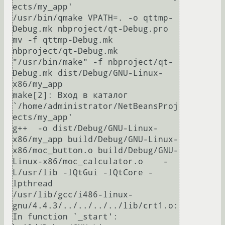
ects/my_app'

/usr/bin/qmake VPATH=. -o qttmp-
Debug.mk nbproject/qt-Debug.pro

mv -f qttmp-Debug.mk 
nbproject/qt-Debug.mk

"/usr/bin/make" -f nbproject/qt-
Debug.mk dist/Debug/GNU-Linux-
x86/my_app

make[2]: Вход в каталог 
`/home/administrator/NetBeansProj
ects/my_app'

g++  -o dist/Debug/GNU-Linux-
x86/my_app build/Debug/GNU-Linux-
x86/moc_button.o build/Debug/GNU-
Linux-x86/moc_calculator.o    -
L/usr/lib -lQtGui -lQtCore -
lpthread 

/usr/lib/gcc/i486-linux-
gnu/4.4.3/../../../../lib/crt1.o: 
In function `_start':
