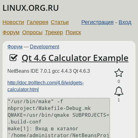
LINUX.ORG.RU
Новости
Галерея
Статьи
Регистрация
-
Вход
Форум
Опросы
Трекер
Поиск
Форум
—
Development
Qt 4.6 Calculator Example
NetBeans IDE 7.0.1 gcc 4.4.3 Qt 4.6.3
0
http://doc.trolltech.com/4.6/widgets-
calculator.html
1
"/usr/bin/make" -f 
nbproject/Makefile-Debug.mk 
QMAKE=/usr/bin/qmake SUBPROJECTS= 
.build-conf

make[1]: Вход в каталог 
`/home/administrator/NetBeansProj