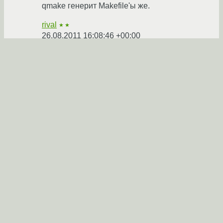
qmake генерит Makefile'ы же.
rival
★★
26.08.2011 16:08:46 +00:00
Ссылка
Ответ на:
комментарий
от Zhbert
26.08.2011 16:07:09
+00:00
http://i26.fastpic.ru/big/2011/0826/bb/0b1583c8
5c964f2a1cc8c8e0c2fe53bb.png
puding
☆
26.08.2011 16:23:00 +00:00
автор топика
Показать ответ
Ссылка
Ответ на:
комментарий
от puding
26.08.2011 16:23:00
+00:00
Очень хорошо что у тебя все получилось и