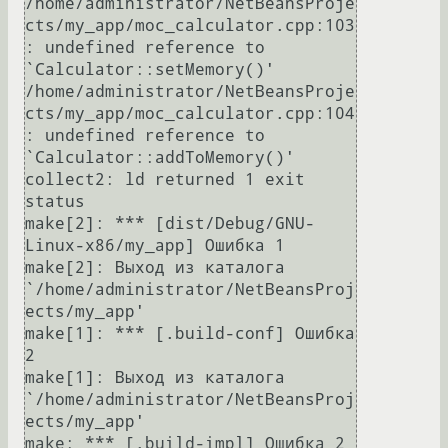
/home/administrator/NetBeansProje
cts/my_app/moc_calculator.cpp:103
: undefined reference to 
`Calculator::setMemory()'

/home/administrator/NetBeansProje
cts/my_app/moc_calculator.cpp:104
: undefined reference to 
`Calculator::addToMemory()'

collect2: ld returned 1 exit 
status

make[2]: *** [dist/Debug/GNU-
Linux-x86/my_app] Ошибка 1

make[2]: Выход из каталога 
`/home/administrator/NetBeansProj
ects/my_app'

make[1]: *** [.build-conf] Ошибка 
2

make[1]: Выход из каталога 
`/home/administrator/NetBeansProj
ects/my_app'

make: *** [.build-impl] Ошибка 2
