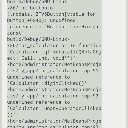
build/Debug/GNU-Linux-
x86/moc_button.o:
(.rodata._ZTV6Button[vtable for 
Button]+0x40): undefined 
reference to `Button::sizeHint() 
const'

build/Debug/GNU-Linux-
x86/moc_calculator.o: In function 
`Calculator::qt_metacall(QMetaObj
ect::Call, int, void**)':

/home/administrator/NetBeansProje
cts/my_app/moc_calculator.cpp:91: 
undefined reference to 
`Calculator::digitClicked()'

/home/administrator/NetBeansProje
cts/my_app/moc_calculator.cpp:92: 
undefined reference to 
`Calculator::unaryOperatorClicked
()'

/home/administrator/NetBeansProje
cts/my_app/moc_calculator.cpp:93: 