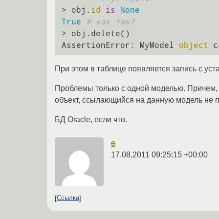
> obj.
id
is
None
True
# как так?
> obj.delete()

AssertionError: MyModel 
object
 c
При этом в таблице появляется запись с уст
Проблемы только с одной моделью. Причем, 
объект, ссылающийся на данную модель не п
БД Oracle, если что.
o
17.08.2011 09:25:15 +00:00
Ссылка