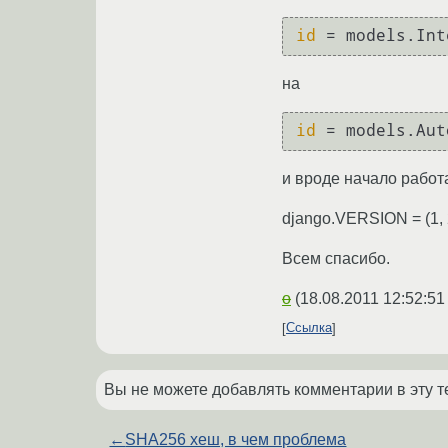
id
 = models.Int
на
id
 = models.Aut
и вроде начало работ
django.VERSION = (1, 2, 
Всем спасибо.
o
(
18.08.2011 12:52:51
Ссылка
Вы не можете добавлять комментарии в эту т
←
SHA256 хеш, в чем проблема