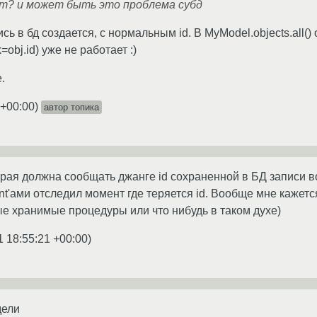
ит? и может быть это проблема субд
ь в бд создается, с нормальным id. В MyModel.objects.all() 
=obj.id) уже не работает :)
.
 +00:00
)
автор топика
рая должна сообщать джанге id сохраненной в БД записи во
int'ами отследил момент где теряется id. Вообще мне кажет
е хранимые процедуры или что нибудь в таком духе)
1 18:55:21 +00:00
)
дели