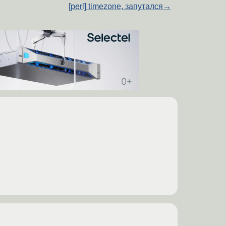
[perl] timezone, запутался
→