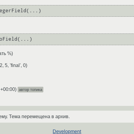
egerField(...)
oField(...)
ать %)
5, 'final', 0)
 +00:00
)
автор топика
ему. Тема перемещена в архив.
Development