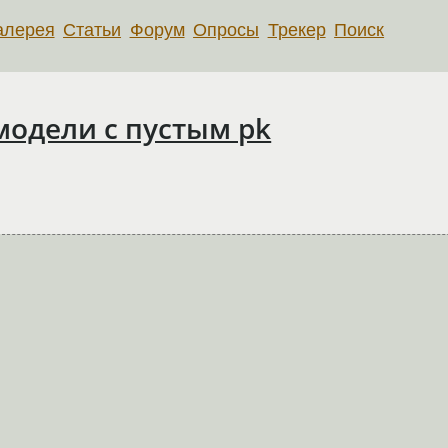
алерея
Статьи
Форум
Опросы
Трекер
Поиск
модели с пустым pk