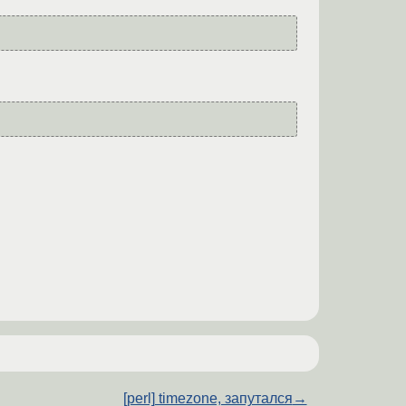
[perl] timezone, запутался
→