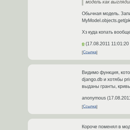
модель как выгляд
Обычная модель. Запис
MyModel.objects.get(pk
Хз куда копать вообще
o
(
17.08.2011 11:01:20
Ссылка
Видимо функция, кото
django.db и хотябы pr
выданы гранты, кривы
anonymous
(
17.08.201
Ссылка
Короче поменял в мо