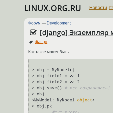
LINUX.ORG.RU
Новости
Г
Форум
—
Development
[django] Экземпляр 
django
Как такое может быть:
> obj = MyModel()

> obj.field1 = val1

> obj.field2 = val2

> obj.save() 
# все сохранилось!
> obj

<MyModel: MyModel 
object
>

> obj.pk

#тут пусто!