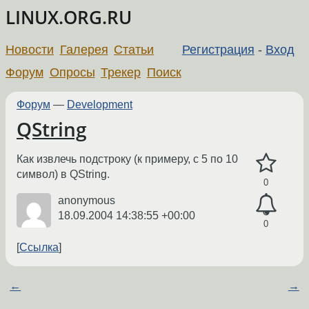
LINUX.ORG.RU
Новости
Галерея
Статьи
Регистрация
-
Вход
Форум
Опросы
Трекер
Поиск
Форум
—
Development
QString
Как извлечь подстроку (к примеру, с 5 по 10
символ) в QString.
0
anonymous
18.09.2004 14:38:55 +00:00
0
Ссылка
←
→