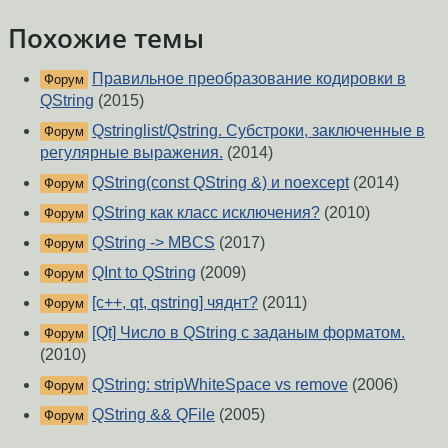
Похожие темы
Правильное преобразование кодировки в
Форум
QString
(2015)
Qstringlist/Qstring. Субстроки, заключенные в
Форум
регулярные выражения.
(2014)
QString(const QString &) и noexcept
(2014)
Форум
QString как класс исключения?
(2010)
Форум
QString -> MBCS
(2017)
Форум
QInt to QString
(2009)
Форум
[c++, qt, qstring] чяднт?
(2011)
Форум
[Qt] Число в QString c заданым форматом.
Форум
(2010)
QString: stripWhiteSpace vs remove
(2006)
Форум
QString && QFile
(2005)
Форум