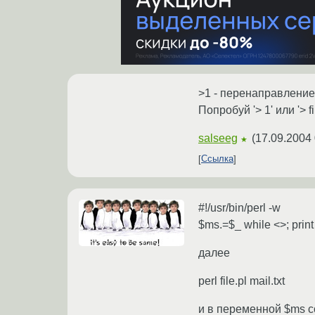
>1 - перенаправление 
Попробуй '> 1' или '> f
salseeg
(
17.09.2004 
★
Ссылка
#!/usr/bin/perl -w
$ms.=$_ while <>; print
далее
perl file.pl mail.txt
и в переменной $ms с