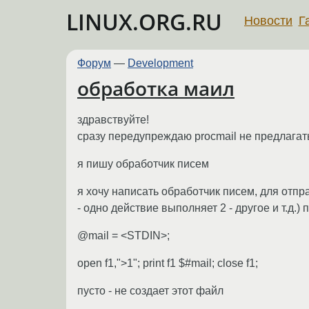
LINUX.ORG.RU
Новости
Г
Форум
—
Development
обработка маил
здравствуйте!
сразу передупреждаю procmail не предлагать
я пишу обработчик писем
я хочу написать обработчик писем, для отпр
- одно действие выполняет 2 - другое и т.д.)
@mail = <STDIN>;
open f1,">1"; print f1 $#mail; close f1;
пусто - не создает этот файл