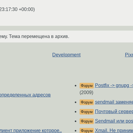
23:17:30 +00:00
)
ему. Тема перемещена в архив.
Development
Pix
Postfix -> gnupg 
Форум
(2009)
с определенных адресов
sendmail заменя
Форум
Почтовый сервер 
Форум
Sendmail или post
Форум
лиент приложение которое..
Xmail. Не приним
Форум