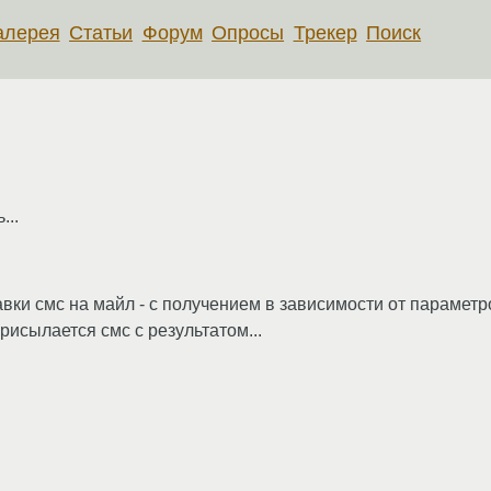
алерея
Статьи
Форум
Опросы
Трекер
Поиск
...
авки смс на майл - с получением в зависимости от параметр
 присылается смс с результатом...