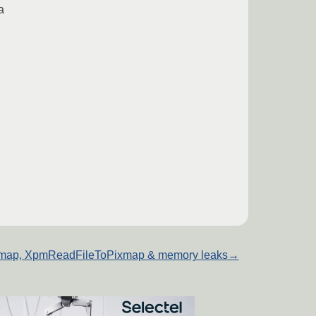
а
map, XpmReadFileToPixmap & memory leaks
→