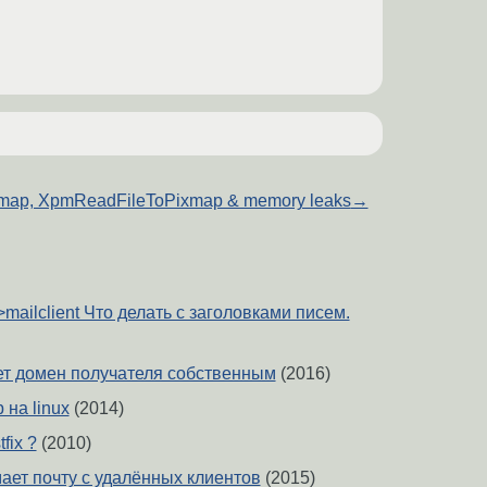
map, XpmReadFileToPixmap & memory leaks
→
->mailclient Что делать с заголовками писем.
ет домен получателя собственным
(2016)
на linux
(2014)
fix ?
(2010)
ает почту с удалённых клиентов
(2015)