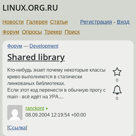
LINUX.ORG.RU
Новости
Галерея
Статьи
Регистрация
-
Вход
Форум
Опросы
Трекер
Поиск
Форум
—
Development
Shared library
Кто-нибудь знает почему некоторые классы
криво выполняются в статически
0
линкованых библиотеках.
Если этот код перенести в обычную прогу с
main - всё идёт на УРА....
0
ranckont
★
08.09.2004 12:19:54 +00:00
Ссылка