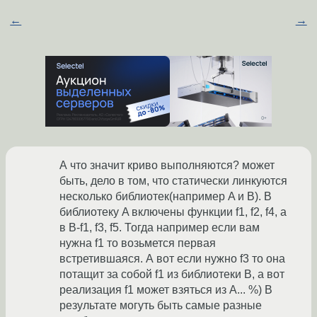
←
→
А что значит криво выполняются? может
быть, дело в том, что статически линкуются
несколько библиотек(например A и B). В
библиотеку A включены функции f1, f2, f4, а
в B-f1, f3, f5. Тогда например если вам
нужна f1 то возьмется первая
встретившаяся. А вот если нужно f3 то она
потащит за собой f1 из библиотеки В, а вот
реализация f1 может взяться из A... %) В
результате могуть быть самые разные