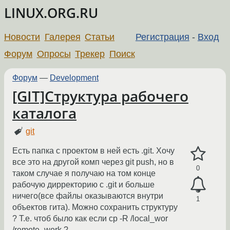
LINUX.ORG.RU
Новости
Галерея
Статьи
Регистрация
-
Вход
Форум
Опросы
Трекер
Поиск
Форум
—
Development
[GIT]Структура рабочего
каталога
git
Есть папка с проектом в ней есть .git. Хочу
все это на другой комп через git push, но в
0
таком случае я получаю на том конце
рабочую дирректорию с .git и больше
ничего(все файлы оказываются внутри
1
объектов гита). Можно сохранить структуру
? Т.е. чтоб было как если cp -R /local_wor
/remote_work ?