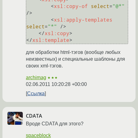
<
xsl:copy-of
select
=
"@*"
/>
<
xsl:apply-templates
select
=
"*"
 />
</
xsl:copy
>
</
xsl:template
>
для обработки html-тэгов (вообще любых
неизвестных) и специальные шаблоны для
своих xml-тэгов.
archimag
★★★
02.06.2011 10:20:28 +00:00
Ссылка
CDATA
Вроде CDATA для этого?
spaceblock