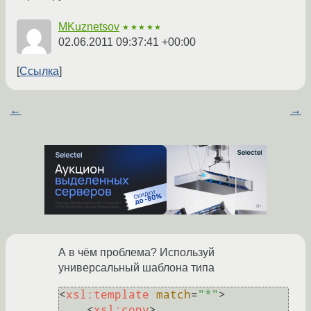
MKuznetsov
★★★★★
02.06.2011 09:37:41 +00:00
Ссылка
←
→
А в чём проблема? Используй
универсальный шаблона типа
<
xsl:template
match
=
"*"
>
<
xsl:copy
>