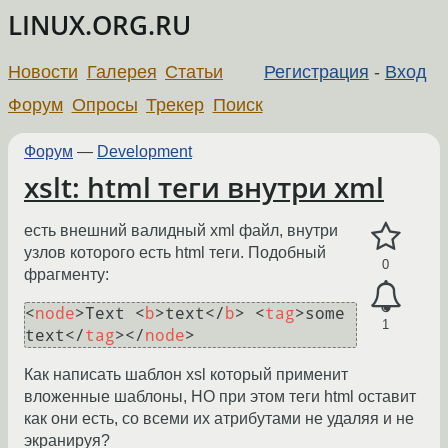
LINUX.ORG.RU
Новости
Галерея
Статьи
Регистрация
-
Вход
Форум
Опросы
Трекер
Поиск
Форум
—
Development
xslt: html теги внутри xml
есть внешний валидный xml файл, внутри
узлов которого есть html теги. Подобный
0
фрагменту:
<
node
>
Text 
<
b
>
text
</
b
>
<
tag
>
some 
1
text
</
tag
>
</
node
>
Как написать шаблон xsl который применит
вложенные шаблоны, НО при этом теги html оставит
как они есть, со всеми их атрибутами не удаляя и не
экранируя?