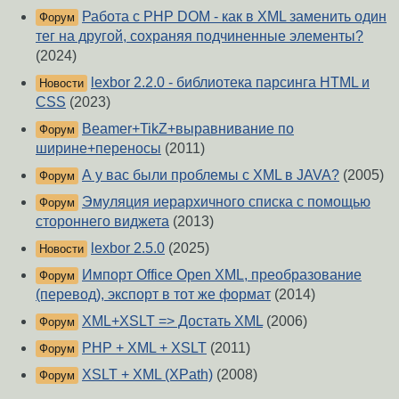
Работа с PHP DOM - как в XML заменить один
Форум
тег на другой, сохраняя подчиненные элементы?
(2024)
lexbor 2.2.0 - библиотека парсинга HTML и
Новости
CSS
(2023)
Beamer+TikZ+выравнивание по
Форум
ширине+переносы
(2011)
А у вас были проблемы с XML в JAVA?
(2005)
Форум
Эмуляция иерархичного списка с помощью
Форум
стороннего виджета
(2013)
lexbor 2.5.0
(2025)
Новости
Импорт Office Open XML, преобразование
Форум
(перевод), экспорт в тот же формат
(2014)
XML+XSLT => Достать XML
(2006)
Форум
PHP + XML + XSLT
(2011)
Форум
XSLT + XML (XPath)
(2008)
Форум