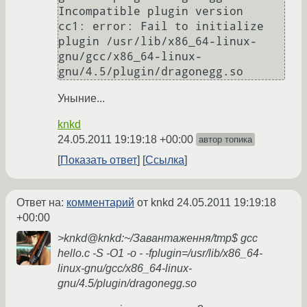
Incompatible plugin version

cc1: error: Fail to initialize 
plugin /usr/lib/x86_64-linux-
gnu/gcc/x86_64-linux-
Уныние...
knkd
24.05.2011 19:19:18 +00:00
автор топика
Показать ответ
Ссылка
Ответ на:
комментарий
от knkd
24.05.2011 19:19:18
+00:00
>knkd@knkd:~/Завантаження/tmp$ gcc
hello.c -S -O1 -o - -fplugin=/usr/lib/x86_64-
linux-gnu/gcc/x86_64-linux-
gnu/4.5/plugin/dragonegg.so