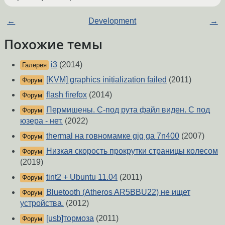
←
Development
→
Похожие темы
i3
(2014)
Галерея
[KVM] graphics initialization failed
(2011)
Форум
flash firefox
(2014)
Форум
Пермишены. С-под рута файл виден. С под
Форум
юзера - нет.
(2022)
thermal на говномамке gig ga 7n400
(2007)
Форум
Низкая скорость прокрутки страницы колесом
Форум
(2019)
tint2 + Ubuntu 11.04
(2011)
Форум
Bluetooth (Atheros AR5BBU22) не ищет
Форум
устройства.
(2012)
[usb]тормоза
(2011)
Форум