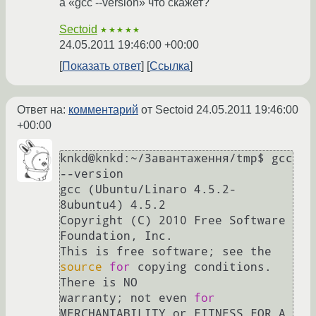
а «gcc --version» что скажет?
Sectoid
★★★★★
24.05.2011 19:46:00 +00:00
Показать ответ
Ссылка
Ответ на:
комментарий
от Sectoid
24.05.2011 19:46:00
+00:00
knkd@knkd:~/Завантаження/tmp$ gcc 
--version

gcc (Ubuntu/Linaro 4.5.2-
8ubuntu4) 4.5.2

Copyright (C) 2010 Free Software 
Foundation, Inc.

This is free software; see the 
source
for
 copying conditions.  
There is NO

warranty; not even 
for
MERCHANTABILITY or FITNESS FOR A 