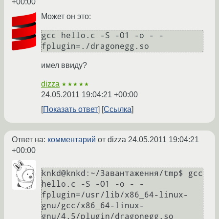
+00:00
Может он это:
gcc hello.c -S -O1 -o - -
имел ввиду?
dizza
★★★★★
24.05.2011 19:04:21 +00:00
Показать ответ
Ссылка
Ответ на:
комментарий
от dizza
24.05.2011 19:04:21
+00:00
knkd@knkd:~/Завантаження/tmp$ gcc 
hello.c -S -O1 -o - -
fplugin=/usr/lib/x86_64-linux-
gnu/gcc/x86_64-linux-
gnu/4.5/plugin/dragonegg.so
