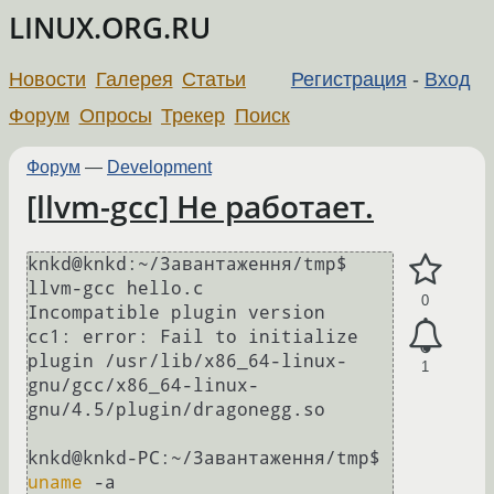
LINUX.ORG.RU
Новости
Галерея
Статьи
Регистрация
-
Вход
Форум
Опросы
Трекер
Поиск
Форум
—
Development
[llvm-gcc] Не работает.
knkd@knkd:~/Завантаження/tmp$ 
llvm-gcc hello.c

0
Incompatible plugin version

cc1: error: Fail to initialize 
plugin /usr/lib/x86_64-linux-
1
gnu/gcc/x86_64-linux-
gnu/4.5/plugin/dragonegg.so

knkd@knkd-PC:~/Завантаження/tmp$ 
uname
 -a
