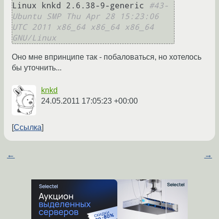
Linux knkd 2.6.38-9-generic 
#43-
Ubuntu SMP Thu Apr 28 15:23:06 
UTC 2011 x86_64 x86_64 x86_64 
GNU/Linux
Оно мне впринципе так - побаловаться, но хотелось
бы уточнить...
knkd
24.05.2011 17:05:23 +00:00
Ссылка
←
→