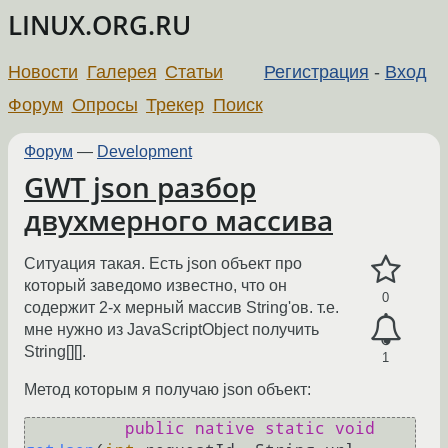
LINUX.ORG.RU
Новости
Галерея
Статьи
Регистрация
-
Вход
Форум
Опросы
Трекер
Поиск
Форум
—
Development
GWT json разбор
двухмерного массива
Ситуация такая. Есть json объект про
который заведомо известно, что он
0
содержит 2-х мерный массив String'ов. т.е.
мне нужно из JavaScriptObject получить
String[][].
1
Метод которым я получаю json объект:
public
native
static
void