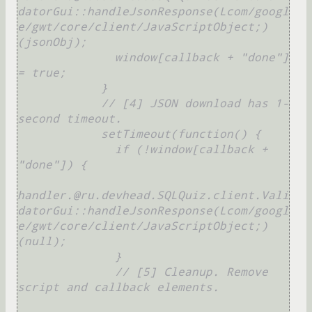
datorGui::handleJsonResponse(Lcom/googl
e/gwt/core/client/JavaScriptObject;)
(jsonObj);

              window[callback + "done"] 
= true;

            }

            // [4] JSON download has 1-
second timeout.

            setTimeout(function() {

              if (!window[callback + 
"done"]) {

handler.@ru.devhead.SQLQuiz.client.Vali
datorGui::handleJsonResponse(Lcom/googl
e/gwt/core/client/JavaScriptObject;)
(null);

              }

              // [5] Cleanup. Remove 
script and callback elements.
