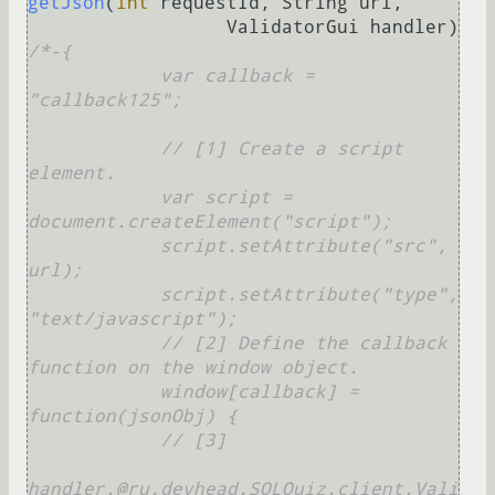
getJson
(
int
 requestId, String url,

                  ValidatorGui handler)
/*-{

            var callback = 
"callback125";

            // [1] Create a script 
element.

            var script = 
document.createElement("script");

            script.setAttribute("src", 
url);

            script.setAttribute("type", 
"text/javascript");

            // [2] Define the callback 
function on the window object.

            window[callback] = 
function(jsonObj) {

            // [3]

handler.@ru.devhead.SQLQuiz.client.Vali