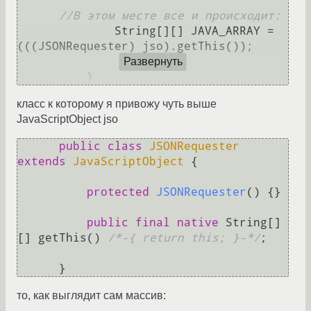
//В этом месте все и происходит:  
              String[][] JAVA_ARRAY = 
(((JSONRequester) jso).getThis());

Развернуть
класс к которому я привожу чуть выше
JavaScriptObject jso
public
class
JSONRequester
extends
JavaScriptObject
 {

protected
JSONRequester
()
 {}

public
final
native
 String[]
[] getThis() 
/*-{ return this; }-*/
;

то, как выглядит сам массив: