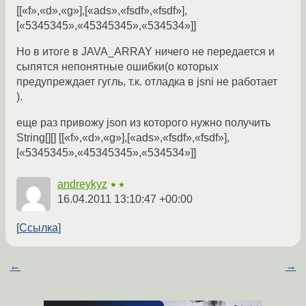
[[«f»,«d»,«g»],[«ads»,«fsdf»,«fsdf»],
[«5345345»,«45345345»,«534534»]]
Но в итоге в JAVA_ARRAY ничего не передается и
сыпятся непонятные ошибки(о которых
предупреждает гугль, т.к. отладка в jsni не работает
).
еще раз привожу json из которого нужно получить
String[][] [[«f»,«d»,«g»],[«ads»,«fsdf»,«fsdf»],
[«5345345»,«45345345»,«534534»]]
andreykyz
★★
16.04.2011 13:10:47 +00:00
Ссылка
←
→