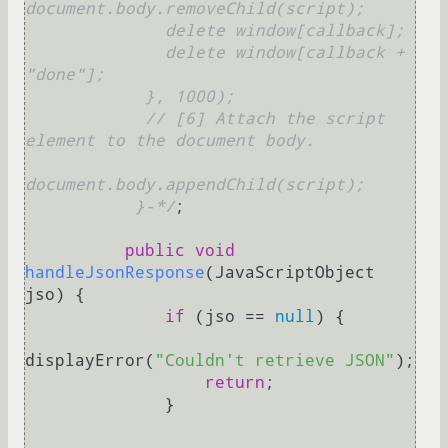
document.body.removeChild(script);

              delete window[callback];

              delete window[callback + 
"done"];

            }, 1000);

            // [6] Attach the script 
element to the document body.

document.body.appendChild(script);

           }-*/
;

public
void
handleJsonResponse
(JavaScriptObject 
jso)
 {

if
 (jso == 
null
) {

displayError(
"Couldn't retrieve JSON"
);

return
;

              }
